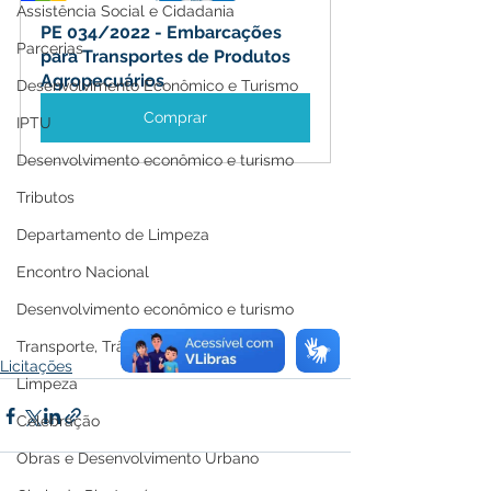
Assistência Social e Cidadania
PE 034/2022 - Embarcações 
Parcerias
para Transportes de Produtos 
Agropecuários
Desenvolvimento Econômico e Turismo
Comprar
IPTU
Desenvolvimento econômico e turismo
Tributos
Departamento de Limpeza
Encontro Nacional
Desenvolvimento econômico e turismo
Transporte, Trânsito e Mobilidade
Licitações
Limpeza
Celebração
Obras e Desenvolvimento Urbano