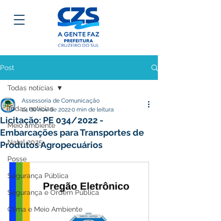
Post
Todas notícias
Assessoria de Comunicação
Todas notícias
24 de nov. de 2022
0 min de leitura
Licitação: PE 034/2022 -
Meio ambiente
Embarcações para Transportes de
Natal 2025
Produtos Agropecuários
Posse
Segurança Pública
Segurança e Ordem Pública
Clima e Meio Ambiente