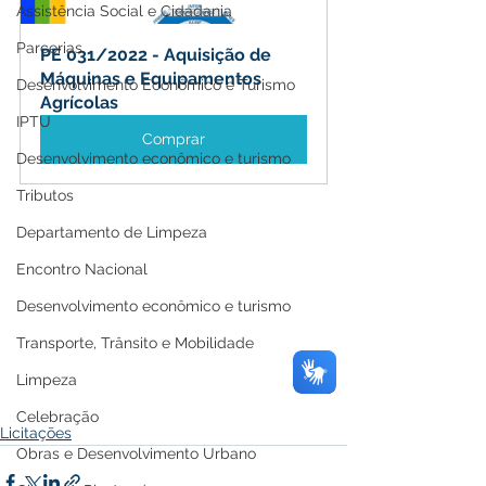
Assistência Social e Cidadania
Parcerias
PE 031/2022 - Aquisição de 
Máquinas e Equipamentos 
Desenvolvimento Econômico e Turismo
Agrícolas
IPTU
Comprar
Desenvolvimento econômico e turismo
Tributos
Departamento de Limpeza
Encontro Nacional
Desenvolvimento econômico e turismo
Transporte, Trânsito e Mobilidade
Limpeza
Celebração
Licitações
Obras e Desenvolvimento Urbano