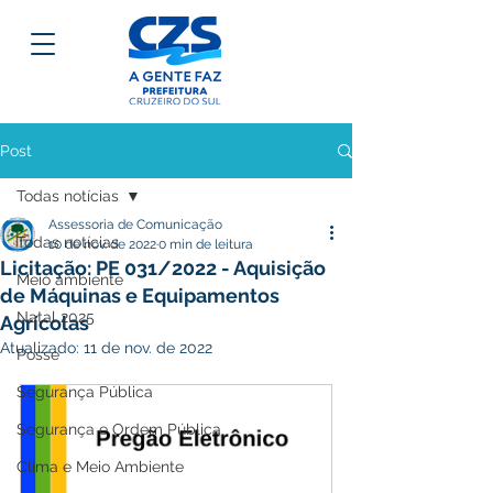
Post
Todas notícias
Assessoria de Comunicação
Todas notícias
10 de nov. de 2022
0 min de leitura
Licitação: PE 031/2022 - Aquisição
Meio ambiente
de Máquinas e Equipamentos
Natal 2025
Agrícolas
Atualizado:
11 de nov. de 2022
Posse
Segurança Pública
Segurança e Ordem Pública
Clima e Meio Ambiente