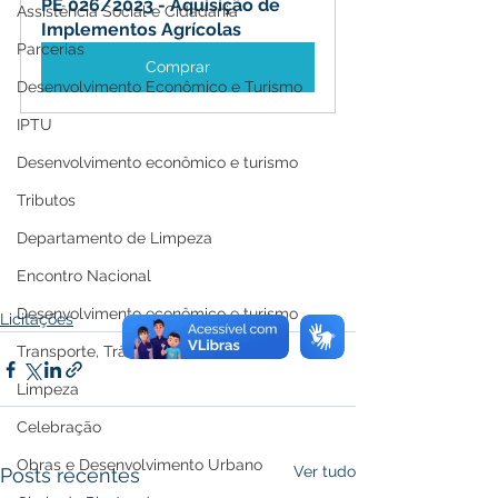
PE 026/2023 - Aquisição de 
Assistência Social e Cidadania
Implementos Agrícolas
Parcerias
Comprar
Desenvolvimento Econômico e Turismo
IPTU
Desenvolvimento econômico e turismo
Tributos
Departamento de Limpeza
Encontro Nacional
Desenvolvimento econômico e turismo
Licitações
Transporte, Trânsito e Mobilidade
Limpeza
Celebração
Obras e Desenvolvimento Urbano
Ver tudo
Posts recentes