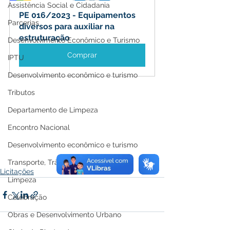
Assistência Social e Cidadania
PE 016/2023 - Equipamentos 
Parcerias
diversos para auxiliar na 
estruturação
Desenvolvimento Econômico e Turismo
Comprar
IPTU
Desenvolvimento econômico e turismo
Tributos
Departamento de Limpeza
Encontro Nacional
Desenvolvimento econômico e turismo
Transporte, Trânsito e Mobilidade
Licitações
Limpeza
Celebração
Obras e Desenvolvimento Urbano