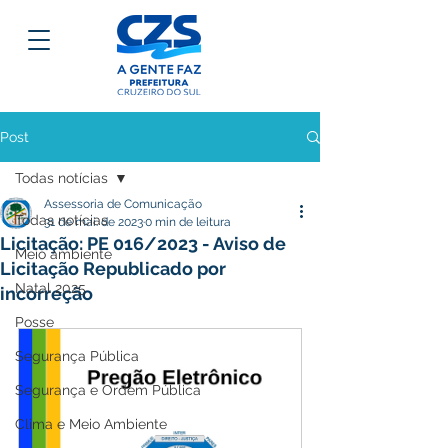
Post
Todas notícias
Assessoria de Comunicação
Todas notícias
31 de mai. de 2023
0 min de leitura
Licitação: PE 016/2023 - Aviso de
Meio ambiente
Licitação Republicado por
Natal 2025
incorreção
Posse
Segurança Pública
Segurança e Ordem Pública
Clima e Meio Ambiente