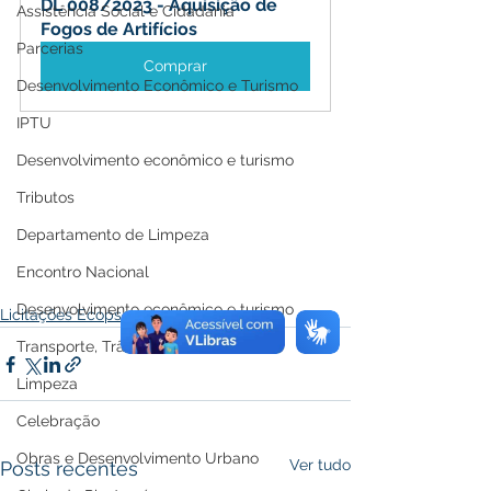
DL 008/2023 - Aquisição de 
Assistência Social e Cidadania
Fogos de Artifícios
Parcerias
Comprar
Desenvolvimento Econômico e Turismo
IPTU
Desenvolvimento econômico e turismo
Tributos
Departamento de Limpeza
Encontro Nacional
Desenvolvimento econômico e turismo
Licitações Ecops
Transporte, Trânsito e Mobilidade
Limpeza
Celebração
Obras e Desenvolvimento Urbano
Ver tudo
Posts recentes