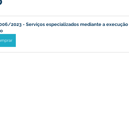
o
turismo
Transporte, Trânsito e Mobilidade
Limpeza
006/2023 - Serviços especializados mediante a execução 
ão
omprar
no
Cheia do Rio Juruá 2025
Ordem de Serviço
Fina
a 2025
Decreto
Comunicação
Cheia do Rio 2026
ta Pública