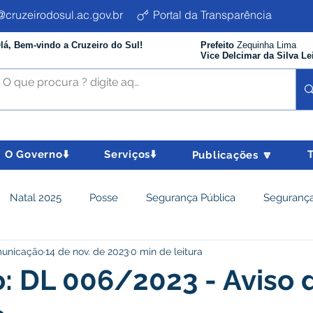
cruzeirodosul.ac.gov.br
Portal da Transparência
lá, Bem-vindo a Cruzeiro do Sul!
Prefeito
Zequinha Lima
Vice Delcimar da Silva Le
O Governo⬇️
Serviços⬇️
Publicações 🔽
Natal 2025
Posse
Segurança Pública
Segurança
municação
14 de nov. de 2023
0 min de leitura
istência Social e Cidadania
Parcerias
Desenvolvimento
o: DL 006/2023 - Aviso 
nômico e turismo
Tributos
Departamento de Limpeza