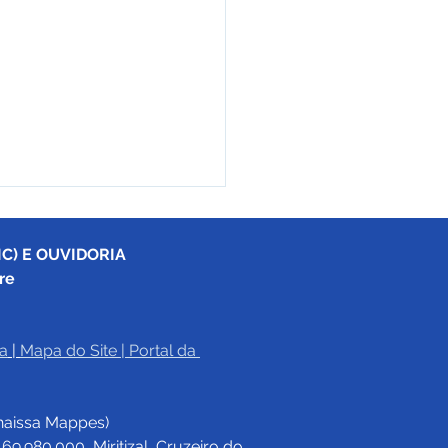
C) E OUVIDORIA
re
a
|
Mapa do Site
 | 
Portal da 
17/2025 - Aviso de
tação
haissa Mappes)
.980.000, Miritizal, Cruzeiro do 