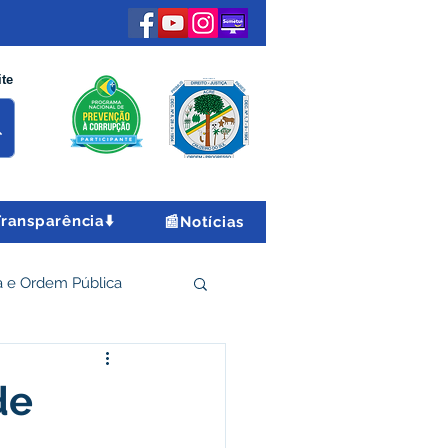
ite
Transparência⬇️
📰Notícias
 e Ordem Pública
 Econômico e Turismo
de
Encontro Nacional