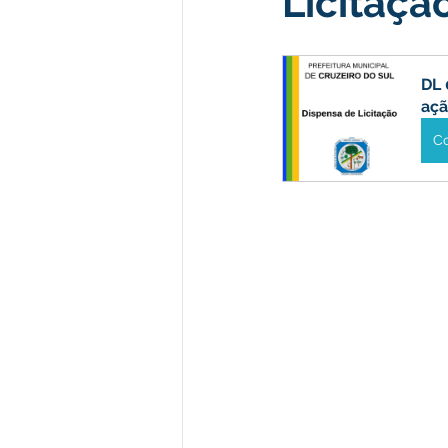
Licitaçã
Desenvolvimento econômico e 
DL 
aç
C
Obras e Desenvolvimento Urba
Limpeza
Festival da Farinh
Festival da Farinha 2026
No