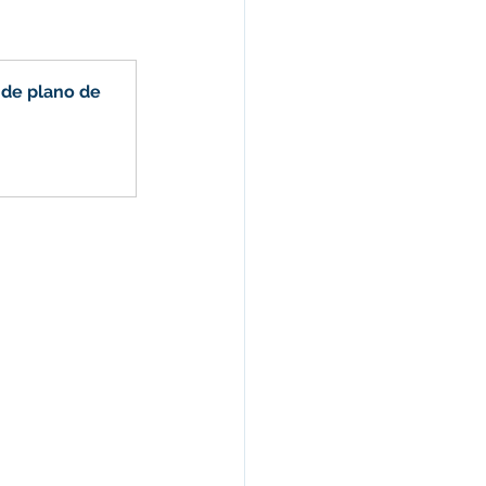
Celebração
de plano de 
nças e Tributos
Lei