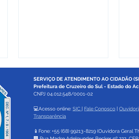
SERVIÇO DE ATENDIMENTO AO CIDADÃO (SI
Prefeitura de Cruzeiro do Sul - Estado do Ac
CNPJ 04.012.548/0001-02
💻Acesso online: 
SIC 
| 
Fale Conosco
 | 
Ouvidori
Transparência
PE N°024/2025 - AVISO DE
PE 0
LICITAÇÃO
Lici
📱Fone: +55 (68) 
99213-8219
 (Ouvidora Geral 
T
🏢 Rua Madre Adelgundes Becker nº 222, CEP 69