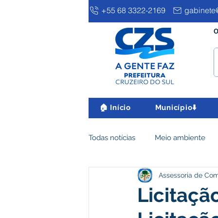
+55 68 3322-2169
gabinete@
O
🏠 Início
Município⬇️
Todas notícias
Meio ambiente
Assessoria de Co
Clima e Meio Ambiente
Ass
Licitaçã
IPTU
Desenvolvimento eco