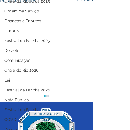
Posts recentes
Cheia do Rio Juruá 2025
Ordem de Serviço
Finanças e Tributos
Limpeza
Festival da Farinha 2025
Decreto
Comunicação
Cheia do Rio 2026
Lei
Festival da Farinha 2026
Nota Pública
Festival da Farinha
COVD-19
Dengue