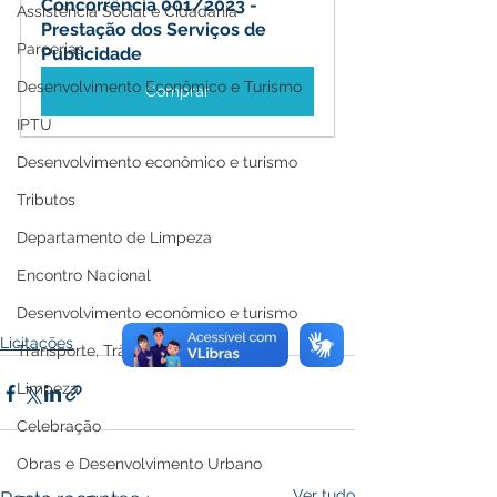
Concorrência 001/2023 - 
Assistência Social e Cidadania
Prestação dos Serviços de 
Parcerias
Publicidade
Desenvolvimento Econômico e Turismo
Comprar
IPTU
Desenvolvimento econômico e turismo
Tributos
Departamento de Limpeza
Encontro Nacional
Desenvolvimento econômico e turismo
Licitações
Transporte, Trânsito e Mobilidade
Limpeza
Celebração
Obras e Desenvolvimento Urbano
Ver tudo