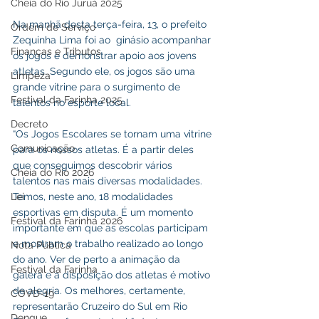
Cheia do Rio Juruá 2025
Na manhã desta terça-feira, 13, o prefeito 
Ordem de Serviço
Zequinha Lima foi ao  ginásio acompanhar 
Finanças e Tributos
os jogos e demonstrar apoio aos jovens 
atletas. Segundo ele, os jogos são uma 
Limpeza
grande vitrine para o surgimento de 
Festival da Farinha 2025
talentos no esporte local.
Decreto
“Os Jogos Escolares se tornam uma vitrine 
Comunicação
para os nossos atletas. É a partir deles 
que conseguimos descobrir vários 
Cheia do Rio 2026
talentos nas mais diversas modalidades. 
Temos, neste ano, 18 modalidades 
Lei
esportivas em disputa. É um momento 
Festival da Farinha 2026
importante em que as escolas participam 
e mostram o trabalho realizado ao longo 
Nota Pública
do ano. Ver de perto a animação da 
Festival da Farinha
galera e a disposição dos atletas é motivo 
de alegria. Os melhores, certamente, 
COVD-19
representarão Cruzeiro do Sul em Rio 
Dengue