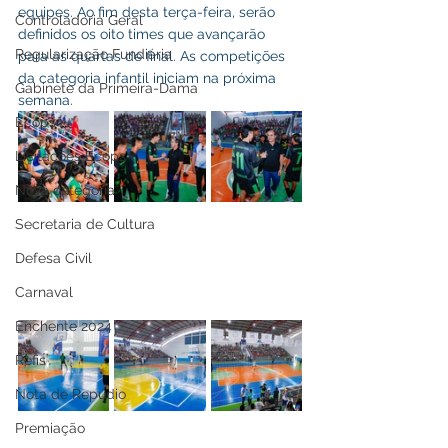
equipes. Ao fim desta terça-feira, serão 
Controladoria Geral
definidos os oito times que avançarão 
Regularização Fundiária
para as quartas de final. As competições 
da categoria infantil iniciam na próxima 
Gabinete da Primeira-Dama
semana.
Ecops
Licitações Ecops
Nova categoria
Secretaria de Cultura
Defesa Civil
Carnaval
Enchente 2024
Refis
Nota de Repúdio
Premiação