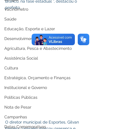
Branco, na fase estadual ”, destacou o 
prefeito.
Vacinômetro
Saúde
Educação, Esporte e Lazer
Desenvolvimento Urbanos e Obras
Agricultura, Pesca e Abastecimento
Assistência Social
Cultura
Estratégica, Orçamento e Finanças
Institucional e Governo
Políticas Públicas
Nota de Pesar
Campanhas
O diretor municipal de Esportes, Gilvan 
Datas Comemorativas
Ferreira, também marcou presença e 