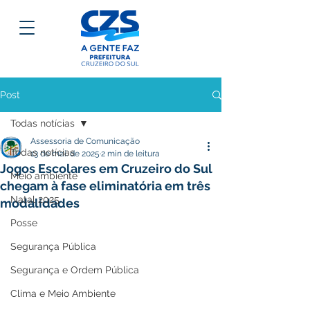
Post
Todas notícias
Assessoria de Comunicação
Todas notícias
13 de mai. de 2025
2 min de leitura
Jogos Escolares em Cruzeiro do Sul
Meio ambiente
chegam à fase eliminatória em três
Natal 2025
modalidades
Posse
Segurança Pública
Segurança e Ordem Pública
Clima e Meio Ambiente