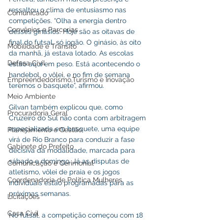
ressaltou o clima de entusiasmo nas 
Comunicado
competições. “Olha a energia dentro 
Convênios e Parcerias
desses ginásios. Hoje são as oitavas de 
final do futsal, só jogão. O ginásio, às oito 
Mobilidade e Trânsito
da manhã, já estava lotado. As escolas 
Defesa Civil
estão aqui em peso. Está acontecendo o 
handebol, o vôlei, e no fim de semana 
Empreendedorismo,Turismo e Inovação
teremos o basquete”, afirmou.
Meio Ambiente
Gilvan também explicou que, como 
Procuradoria Geral
Cruzeiro do Sul não conta com arbitragem 
especializada em basquete, uma equipe 
Planejamento e Gestão
virá de Rio Branco para conduzir a fase 
Gabinete do Prefeito
decisiva da modalidade, marcada para 
sábado e domingo. Já as disputas de 
Comunicação e Cerimonial
atletismo, vôlei de praia e os jogos 
Coordenadoria de Politica Mulheres
individuais estão programadas para as 
próximas semanas.
Licitações
Casa Civil
No futsal, a competição começou com 18 