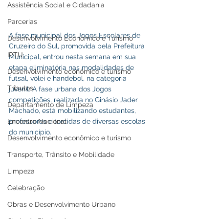
Assistência Social e Cidadania
Parcerias
A fase municipal dos Jogos Escolares de 
Desenvolvimento Econômico e Turismo
Cruzeiro do Sul, promovida pela Prefeitura 
IPTU
Municipal, entrou nesta semana em sua 
etapa eliminatória nas modalidades de 
Desenvolvimento econômico e turismo
futsal, vôlei e handebol, na categoria 
Tributos
juvenil. A fase urbana dos Jogos 
competições, realizada no Ginásio Jader 
Departamento de Limpeza
Machado, está mobilizando estudantes, 
Encontro Nacional
professores e torcidas de diversas escolas 
do município.
Desenvolvimento econômico e turismo
Transporte, Trânsito e Mobilidade
Limpeza
Celebração
Obras e Desenvolvimento Urbano