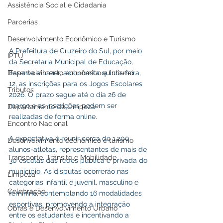
Assistência Social e Cidadania
Parcerias
Desenvolvimento Econômico e Turismo
A Prefeitura de Cruzeiro do Sul, por meio 
IPTU
da Secretaria Municipal de Educação, 
Desenvolvimento econômico e turismo
Esporte e Lazer, abriu nesta quinta-feira, 
12, as inscrições para os Jogos Escolares 
Tributos
2026. O prazo segue até o dia 26 de 
março e as inscrições podem ser 
Departamento de Limpeza
realizadas de forma online.
Encontro Nacional
A expectativa é reunir cerca de 1.200 
Desenvolvimento econômico e turismo
alunos-atletas, representantes de mais de 
Transporte, Trânsito e Mobilidade
30 escolas das redes pública e privada do 
município. As disputas ocorrerão nas 
Limpeza
categorias infantil e juvenil, masculino e 
Celebração
feminino, contemplando 16 modalidades 
esportivas, promovendo a integração 
Obras e Desenvolvimento Urbano
entre os estudantes e incentivando a 