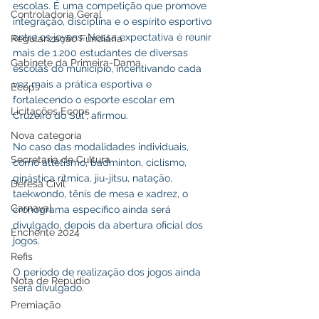
escolas. É uma competição que promove 
Controladoria Geral
integração, disciplina e o espírito esportivo 
entre os jovens. Nossa expectativa é reunir 
Regularização Fundiária
mais de 1.200 estudantes de diversas 
Gabinete da Primeira-Dama
escolas do município, incentivando cada 
vez mais a prática esportiva e 
Ecops
fortalecendo o esporte escolar em 
Licitações Ecops
Cruzeiro do Sul”, afirmou.
Nova categoria
No caso das modalidades individuais, 
Secretaria de Cultura
como atletismo, badminton, ciclismo, 
ginástica rítmica, jiu-jitsu, natação, 
Defesa Civil
taekwondo, tênis de mesa e xadrez, o 
Carnaval
cronograma específico ainda será 
divulgado, depois da abertura oficial dos 
Enchente 2024
jogos.
Refis
O período de realização dos jogos ainda 
Nota de Repúdio
será divulgado.
Premiação