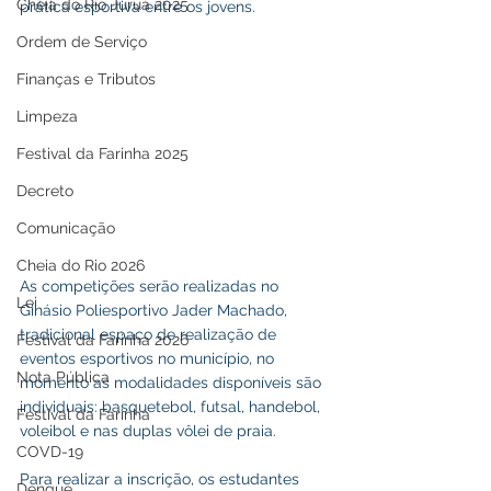
Cheia do Rio Juruá 2025
prática esportiva entre os jovens.
Ordem de Serviço
Finanças e Tributos
Limpeza
Festival da Farinha 2025
Decreto
Comunicação
Cheia do Rio 2026
As competições serão realizadas no 
Lei
Ginásio Poliesportivo Jader Machado, 
tradicional espaço de realização de 
Festival da Farinha 2026
eventos esportivos no município, no 
Nota Pública
momento as modalidades disponíveis são 
individuais: basquetebol, futsal, handebol, 
Festival da Farinha
voleibol e nas duplas vôlei de praia.
COVD-19
Para realizar a inscrição, os estudantes 
Dengue