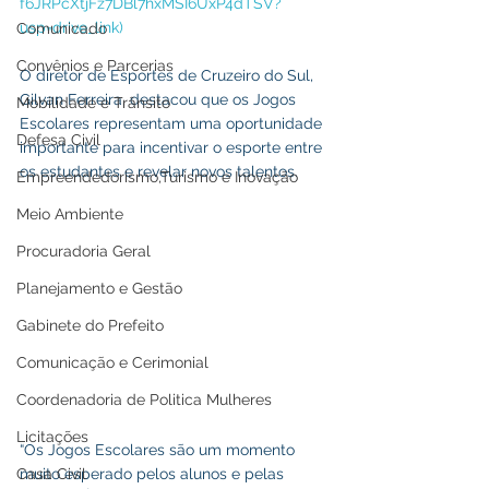
f6JRPcXtjFz7DBl7hxMSI6UxP4dTSV?
usp=drive_link)
Comunicado
Convênios e Parcerias
O diretor de Esportes de Cruzeiro do Sul, 
Gilvan Ferreira, destacou que os Jogos 
Mobilidade e Trânsito
Escolares representam uma oportunidade 
Defesa Civil
importante para incentivar o esporte entre 
os estudantes e revelar novos talentos.
Empreendedorismo,Turismo e Inovação
Meio Ambiente
Procuradoria Geral
Planejamento e Gestão
Gabinete do Prefeito
Comunicação e Cerimonial
Coordenadoria de Politica Mulheres
Licitações
“Os Jogos Escolares são um momento 
Casa Civil
muito esperado pelos alunos e pelas 