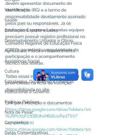
devem apresentar documento de 
Vacinômetro
identificação (RG) e o termo de 
responsabilidade devidamente assinado 
Saúde
pelos pais ou responsáveis. Já os 
professores responsáveis pelas equipes 
Educação, Esporte e Lazer
precisam possuir registro profissional no 
Desenvolvimento Urbanos e Obras
Conselho Regional de Educação Física 
(CREF), garantindo a regularidade da 
Agricultura, Pesca e Abastecimento
participação e o acompanhamento 
Assistência Social
técnico dos atletas.
Cultura
Todas essas informações deverão ser 
Estratégica, Orçamento e Finanças
preenchidas na ficha de inscrição 
disponibilizada no site.
Institucional e Governo
Políticas Públicas
Link para inscrição e documentos:
[
https://drive.google.com/drive/folders/1ni
Nota de Pesar
f6JRPcXtjFz7DBl7hxMSI6UxP4dTSV?
Campanhas
usp=drive_link]
(https://drive.google.com/drive/folders/1ni
Datas Comemorativas