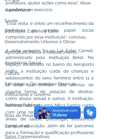
prefeitura, ajudar ações como essa”, disse 
o prefeito em exercício.
Vacinômetro
Saúde
“Essa visita, é antes um reconhecimento da 
prefeitura ao grande papel social 
Educação, Esporte e Lazer
cumprido por essa instituição”, concluiu.
Desenvolvimento Urbanos e Obras
A visita seguinte foi ao Lar Ester Cameli, 
Agricultura, Pesca e Abastecimento
administrado pela Instituição Betel. No 
Assistência Social
espaço, localizado no bairro do Aeroporto 
Velho, a instituição cuida de crianças e 
Cultura
adolescentes do sexo feminino entre 11 a 
Estratégica, Orçamento e Finanças
18 anos que tenham sida vítimas de 
alguma forma de violação de direitos, 
Institucional e Governo
como abuso sexual e outros. A instituição, 
Políticas Públicas
administrada pela irmã Milca Santos conta 
com uma rede de apoio profissional das 
Nota de Pesar
áreas de saúde, psicologia, assistência 
social e educação, além de ter parcerias 
Campanhas
para a formação e qualificação profissional 
Datas Comemorativas