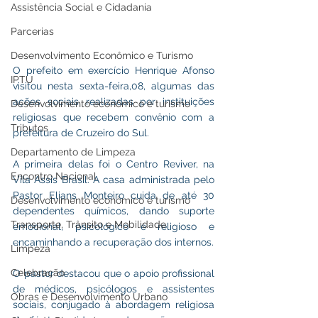
Assistência Social e Cidadania
Parcerias
Desenvolvimento Econômico e Turismo
O prefeito em exercício Henrique Afonso 
IPTU
visitou nesta sexta-feira,08, algumas das 
ações sociais realizadas por instituições 
Desenvolvimento econômico e turismo
religiosas que recebem convênio com a 
Tributos
prefeitura de Cruzeiro do Sul.
Departamento de Limpeza
A primeira delas foi o Centro Reviver, na 
Encontro Nacional
Vila Assis Brasil. A casa administrada pelo 
Pastor Elians Monteiro cuida de até 30 
Desenvolvimento econômico e turismo
dependentes químicos, dando suporte 
Transporte, Trânsito e Mobilidade
emocional, psicológico e religioso e 
encaminhando a recuperação dos internos.
Limpeza
Celebração
O pastor destacou que o apoio profissional 
de médicos, psicólogos e assistentes 
Obras e Desenvolvimento Urbano
sociais, conjugado à abordagem religiosa 