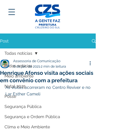
Post
Todas notícias
Assessoria de Comunicação
Todas notícias
8 de jan. de 2021
2 min de leitura
Henrique Afonso visita ações sociais
Meio ambiente
em convênio com a prefeitura
Natal 2025
As visitas ocorreram no Centro Reviver e no 
Lar Esther Cameli
Posse
Segurança Pública
Segurança e Ordem Pública
Clima e Meio Ambiente