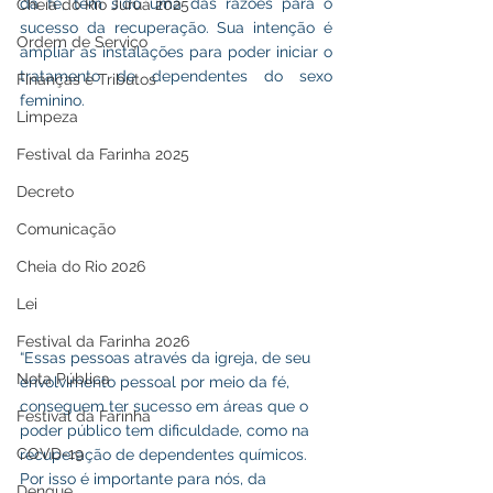
da fé, tem sido uma das razões para o 
Cheia do Rio Juruá 2025
sucesso da recuperação. Sua intenção é 
Ordem de Serviço
ampliar as instalações para poder iniciar o 
tratamento de dependentes do sexo 
Finanças e Tributos
feminino.
Limpeza
Festival da Farinha 2025
Decreto
Comunicação
Cheia do Rio 2026
Lei
Festival da Farinha 2026
“Essas pessoas através da igreja, de seu 
Nota Pública
envolvimento pessoal por meio da fé, 
conseguem ter sucesso em áreas que o 
Festival da Farinha
poder público tem dificuldade, como na 
COVD-19
recuperação de dependentes químicos. 
Por isso é importante para nós, da 
Dengue