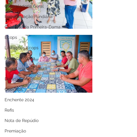
Controladoria Geral
Regularização Fundiária
Gabinete da Primeira-Dama
Ecops
Licitações Ecops
Nova categoria
Secretaria de Cultura
Defesa Civil
Carnaval
Enchente 2024
Refis
Nota de Repúdio
Premiação