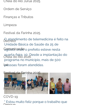
Cheia do Rio Juruá 2025
Ordem de Serviço
Finanças e Tributos
Limpeza
Festival da Farinha 2025
O atendimento de telemedicina é feito na 
Decreto
Unidade Básica de Saúde da 25 de 
Comunicação
agosto, onde o prefeito esteve nesta 
quarta-feira, 10. Desde a implantação do 
Cheia do Rio 2026
programa no município, mais de 500 
Lei
pessoas foram atendidas.
Festival da Farinha 2026
Nota Pública
Festival da Farinha
COVD-19
" Estou muito feliz porque o trabalho que 
Dengue