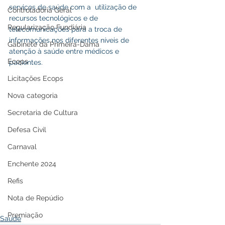
serviços de saúde com a  utilização de 
Controladoria Geral
recursos tecnológicos e de 
Regularização Fundiária
telecomunicações para a troca de 
informações nos diferentes níveis de 
Gabinete da Primeira-Dama
atenção à saúde entre médicos e 
Ecops
pacientes.
Licitações Ecops
Nova categoria
Secretaria de Cultura
Defesa Civil
Carnaval
Enchente 2024
Refis
Nota de Repúdio
Premiação
Saúde