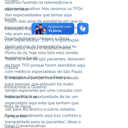
estamos fazendo na telemedicina é 
altamente positivo. Nós zeramos os TFDs 
Vacinômetro
das especialidades que temos aqui. 
Saúde
Foram dois anos de pandemia em que os 
tratamentos não foram feitos e as pessoas 
Educação, Esporte e Lazer
não eram encaminhadas para tratamento 
Desenvolvimento Urbanos e Obras
com especialistas . Com a implantação 
deste serviço de telemedicina aqui no 
Agricultura, Pesca e Abastecimento
Posto da 25, hoje esta lista está zerada. 
Assistência Social
Todos os mais de 550 pacientes, deixaram 
de fazer TFD porque foram atendidos aqui 
Cultura
com médicos especialistas de São Paulo. 
Estratégica, Orçamento e Finanças
É importante porque trazemos a saúde 
para pessoas que estavam há muito 
Institucional e Governo
tempo esperando por uma consulta com 
especialista. A oportunidade de ter um 
Políticas Públicas
especialista aqui evita que tenham que 
Nota de Pesar
sair para Rio Branco e outros estados. 
Fazer o atendimento aqui traz conforto e 
Campanhas
tranquilidade para os pacientes”, disse o 
Datas Comemorativas
prefeito.