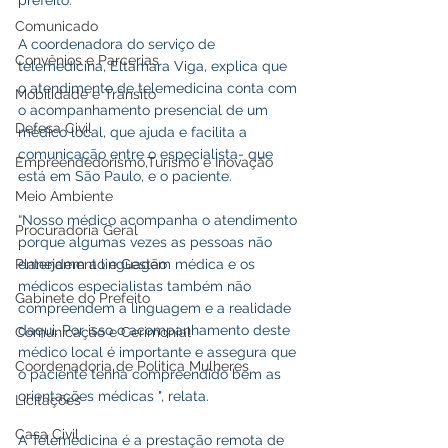
Comunicado
A coordenadora do serviço de 
Convênios e Parcerias
telemedicina, Eltamara Viga, explica que 
o atendimento de telemedicina conta com 
Mobilidade e Trânsito
o acompanhamento presencial de um 
Defesa Civil
médico local, que ajuda e facilita a 
comunicação entre o especialista- que 
Empreendedorismo,Turismo e Inovação
está em São Paulo, e o paciente.
Meio Ambiente
“Nosso médico acompanha o atendimento 
Procuradoria Geral
porque algumas vezes as pessoas não 
entendem a linguagem médica e os 
Planejamento e Gestão
médicos especialistas também não 
Gabinete do Prefeito
compreendem a linguagem e a realidade 
daqui. Por isso o acompanhamento deste 
Comunicação e Cerimonial
médico local é importante e assegura que 
Coordenadoria de Politica Mulheres
o paciente tenha compreendido bem as 
orientações médicas ", relata.
Licitações
Casa Civil
A Telemedicina é a prestação remota de 