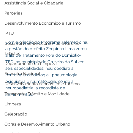
Assistência Social e Cidadania
Parcerias
Desenvolvimento Econômico e Turismo
IPTU
Com a criação do Programa Telemedicina, 
Desenvolvimento econômico e turismo
a gestão do prefeito Zequinha Lima zerou 
Tributos
a fila de Tratamento Fora do Domicílio- 
TFD, no município de Cruzeiro do Sul em 
Departamento de Limpeza
seis especialidades: neuropediatria, 
Encontro Nacional
neurologia cardiologia,  pneumologia, 
psiquiatria e reumatologia, sendo a 
Desenvolvimento econômico e turismo
neuropediatria, a recordista de 
Transporte, Trânsito e Mobilidade
atendimentos.
Limpeza
Celebração
Obras e Desenvolvimento Urbano