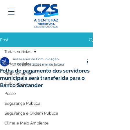
Post
Todas notícias
Assessoria de Comunicação
Todas notícias
27 de jul. de 2021
1 min de leitura
Folha de pagamento dos servidores
Meio ambiente
municipais será transferida para o
Natal 2025
Banco Santander
Posse
Segurança Pública
Segurança e Ordem Pública
Clima e Meio Ambiente