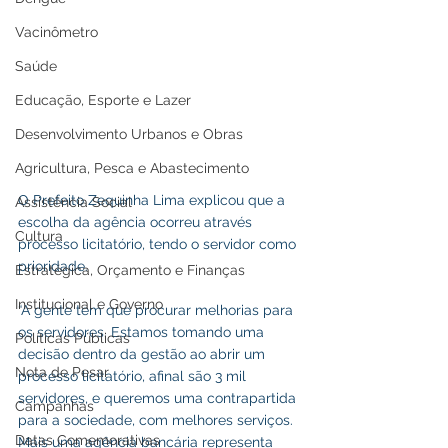
Vacinômetro
Saúde
Educação, Esporte e Lazer
Desenvolvimento Urbanos e Obras
Agricultura, Pesca e Abastecimento
O Prefeito Zequinha Lima explicou que a 
Assistência Social
escolha da agência ocorreu através 
Cultura
processo licitatório, tendo o servidor como 
prioridade. 
Estratégica, Orçamento e Finanças
Institucional e Governo
“A gente tem que procurar melhorias para 
os servidores. Estamos tomando uma 
Políticas Públicas
decisão dentro da gestão ao abrir um 
Nota de Pesar
processo licitatório, afinal são 3 mil 
servidores, e queremos uma contrapartida 
Campanhas
para a sociedade, com melhores serviços. 
Datas Comemorativas
Mais uma agência bancária representa 