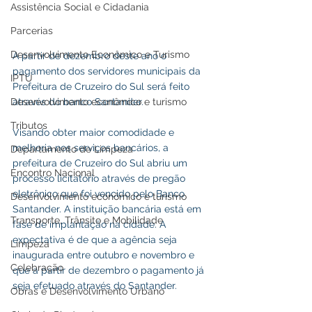
Assistência Social e Cidadania
Parcerias
Desenvolvimento Econômico e Turismo
A partir de dezembro deste ano o 
pagamento dos servidores municipais da 
IPTU
Prefeitura de Cruzeiro do Sul será feito 
Desenvolvimento econômico e turismo
através do banco Santander. 
Tributos
Visando obter maior comodidade e 
melhoria nos serviços bancários, a 
Departamento de Limpeza
prefeitura de Cruzeiro do Sul abriu um 
Encontro Nacional
processo licitatório através de pregão 
eletrônico que foi vencido pelo Banco 
Desenvolvimento econômico e turismo
Santander. A instituição bancária está em 
Transporte, Trânsito e Mobilidade
fase de implantação na cidade. A 
expectativa é de que a agência seja 
Limpeza
inaugurada entre outubro e novembro e 
Celebração
que a partir de dezembro o pagamento já 
seja efetuado através do Santander.   
Obras e Desenvolvimento Urbano