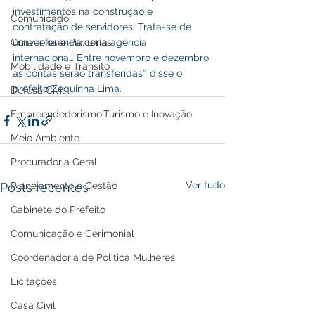
investimentos na construção e 
Comunicado
contratação de servidores. Trata-se de 
Convênios e Parcerias
uma referência, uma agência 
internacional. Entre novembro e dezembro 
Mobilidade e Trânsito
as contas serão transferidas”, disse o 
prefeito Zequinha Lima.
Defesa Civil
Empreendedorismo,Turismo e Inovação
Meio Ambiente
Procuradoria Geral
Ver tudo
Planejamento e Gestão
Posts recentes
Gabinete do Prefeito
Comunicação e Cerimonial
Coordenadoria de Politica Mulheres
Licitações
Casa Civil