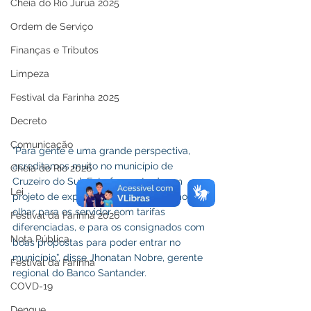
Cheia do Rio Juruá 2025
Ordem de Serviço
Finanças e Tributos
Limpeza
Festival da Farinha 2025
Decreto
Comunicação
“Para gente é uma grande perspectiva, 
acreditamos muito no município de 
Cheia do Rio 2026
Cruzeiro do Sul. Este faz parte de um 
Lei
projeto de expansão do banco e vamos 
olhar para os servidor com tarifas 
Festival da Farinha 2026
diferenciadas, e para os consignados com 
Nota Pública
boas propostas para poder entrar no 
município”, disse Jhonatan Nobre, gerente 
Festival da Farinha
regional do Banco Santander. 
COVD-19
Dengue