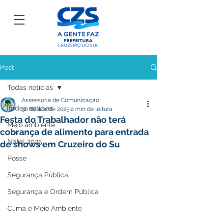
Post
Todas notícias
Assessoria de Comunicação
Todas notícias
30 de abr. de 2025
2 min de leitura
Festa do Trabalhador não terá
Meio ambiente
cobrança de alimento para entrada
Natal 2025
de shows em Cruzeiro do Su
Posse
Segurança Pública
Segurança e Ordem Pública
Clima e Meio Ambiente