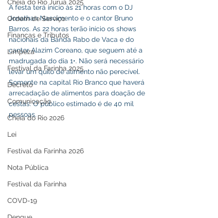
Cheia do Rio Juruá 2025
A festa terá início às 21 horas com o DJ 
Jonathan Nascimento e o cantor Bruno 
Ordem de Serviço
Barros. As 22 horas terão início os shows 
Finanças e Tributos
nacionais da Banda Rabo de Vaca e do 
cantor Alazim Coreano, que seguem até a 
Limpeza
madrugada do dia 1•. Não será necessário 
Festival da Farinha 2025
levar um quilo de alimento não perecível. 
Somente na capital Rio Branco que haverá 
Decreto
arrecadação de alimentos para doação de 
Comunicação
cestas. O público estimado é de 40 mil 
pessoas.
Cheia do Rio 2026
Lei
Festival da Farinha 2026
Nota Pública
Festival da Farinha
COVD-19
Dengue