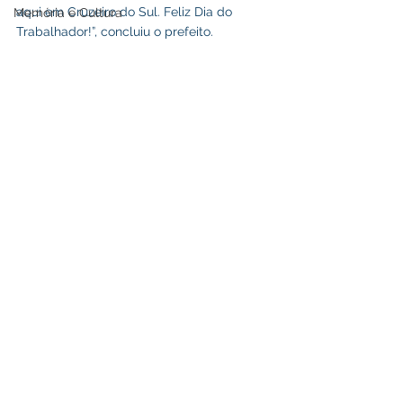
aqui em Cruzeiro do Sul. Feliz Dia do 
Memória e Cultura
Trabalhador!”, concluiu o prefeito.