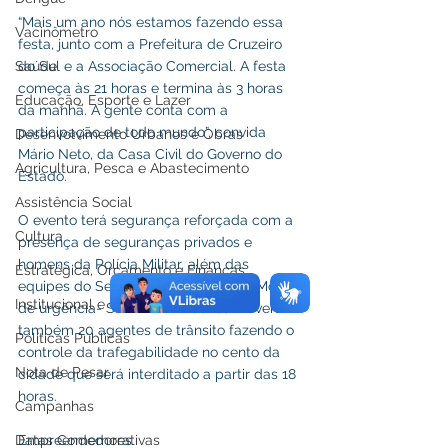
“Mais um ano nós estamos fazendo essa 
Vacinômetro
festa, junto com a Prefeitura de Cruzeiro 
Saúde
do Sul e a Associação Comercial. A festa 
começa às 21 horas e termina às 3 horas 
Educação, Esporte e Lazer
da manhã. A gente conta com a 
participação de todo mundo”, convida 
Desenvolvimento Urbanos e Obras
Mário Neto, da Casa Civil do Governo do 
Agricultura, Pesca e Abastecimento
Estado. 
Assistência Social
O evento terá segurança reforçada com a 
Cultura
presença de seguranças privados e 
homens da Polícia Militar, além das 
Estratégica, Orçamento e Finanças
equipes do Serviço de Atendimento Móvel 
Institucional e Governo
de urgência- Samu e Bombeiros. Haverá 
também 20 agentes de trânsito fazendo o 
Políticas Públicas
controle da trafegabilidade no cento da 
Nota de Pesar
cidade que será interditado a partir das 18 
horas. 
Campanhas
Datas Comemorativas
Empreendedores