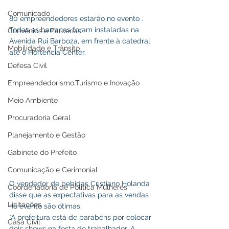
Comunicado
80 empreendedores estarão no evento . 
Todas as barracas foram instaladas na 
Convênios e Parcerias
Avenida Rui Barboza, em frente à catedral 
Mobilidade e Trânsito
até o Hortência Center. 
Defesa Civil
Empreendedorismo,Turismo e Inovação
Meio Ambiente
Procuradoria Geral
Planejamento e Gestão
Gabinete do Prefeito
Comunicação e Cerimonial
O vendedor de bebidas Cristiano Holanda 
Coordenadoria de Politica Mulheres
disse que as expectativas para as vendas 
Licitações
no evento são ótimas.
“A prefeitura está de parabéns por colocar 
Casa Civil
dois shows na festa do trabalhador. A 