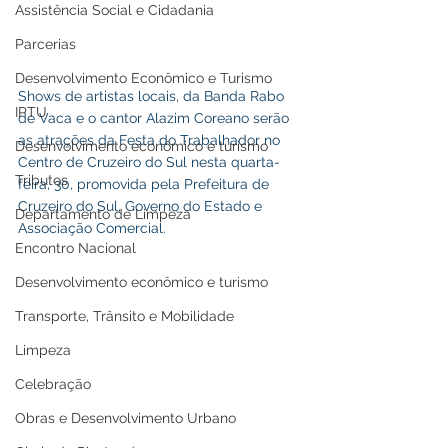
Assistência Social e Cidadania
Parcerias
Desenvolvimento Econômico e Turismo
Shows de artistas locais, da Banda Rabo 
IPTU
de Vaca e o cantor Alazim Coreano serão 
as atrações da Festa do Trabalhador no 
Desenvolvimento econômico e turismo
Centro de Cruzeiro do Sul nesta quarta-
Tributos
feira, 30, promovida pela Prefeitura de 
Cruzeiro do Sul, Governo do Estado e 
Departamento de Limpeza
Associação Comercial. 
Encontro Nacional
Desenvolvimento econômico e turismo
Transporte, Trânsito e Mobilidade
Limpeza
Celebração
Obras e Desenvolvimento Urbano