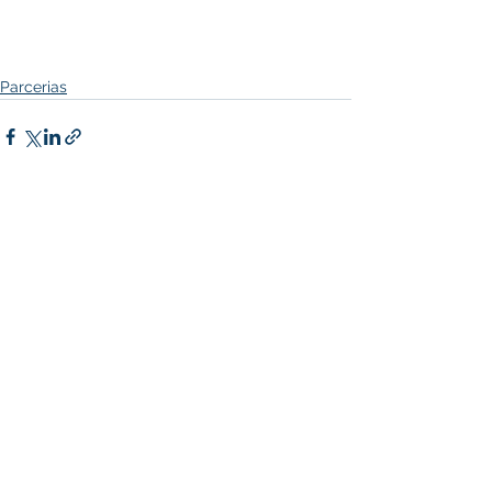
Parcerias
Ver tudo
Posts recentes