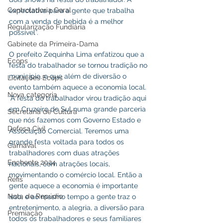
Controladoria Geral
expectativa para a gente que trabalha 
com a venda de bebida é a melhor 
Regularização Fundiária
possível”. 
Gabinete da Primeira-Dama
O prefeito Zequinha Lima enfatizou que a 
Ecops
festa do trabalhador se tornou tradição no 
município, e que além de diversão o 
Licitações Ecops
evento também aquece a economia local.
Nova categoria
“A festa do trabalhador virou tradição aqui 
em Cruzeiro do Sul numa grande parceria 
Secretaria de Cultura
que nós fazemos com Governo Estado e 
Defesa Civil
Associação Comercial. Teremos uma 
grande festa voltada para todos os 
Carnaval
trabalhadores com duas atrações 
Enchente 2024
nacionais, com atrações locais, 
movimentando o comércio local. Então a 
Refis
gente aquece a economia é importante 
Nota de Repúdio
isso, e ao mesmo tempo a gente traz o 
entretenimento, a alegria, a diversão para 
Premiação
todos os trabalhadores e seus familiares 