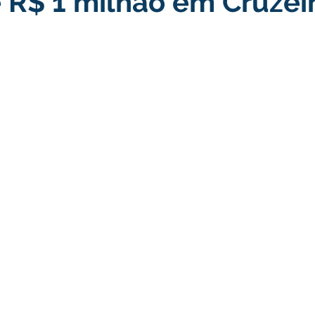
 R$ 1 milhão em Cruzei
turismo
Transporte, Trânsito e Mobilidade
Limpeza
no
Cheia do Rio Juruá 2025
Ordem de Serviço
Fina
a 2025
Decreto
Comunicação
Cheia do Rio 2026
ta Pública