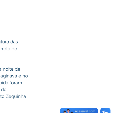
tura das 
rreta de 
 noite de 
maginava e no 
bida foram 
 do 
ito Zequinha 