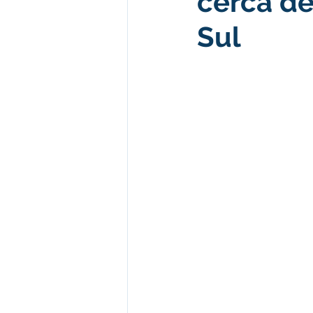
cerca de
Sul
Desenvolvimento econômico e 
Obras e Desenvolvimento Urba
Limpeza
Festival da Farinh
Festival da Farinha 2026
No