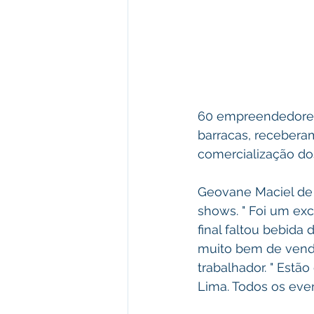
60 empreendedores 
barracas, receberam
comercialização dos
Geovane Maciel de 
shows. " Foi um exc
final faltou bebid
muito bem de venda
trabalhador. " Estã
Lima. Todos os even