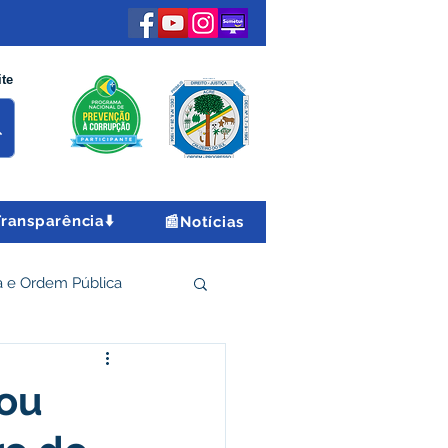
ite
Transparência⬇️
📰Notícias
 e Ordem Pública
 Econômico e Turismo
tou
Encontro Nacional