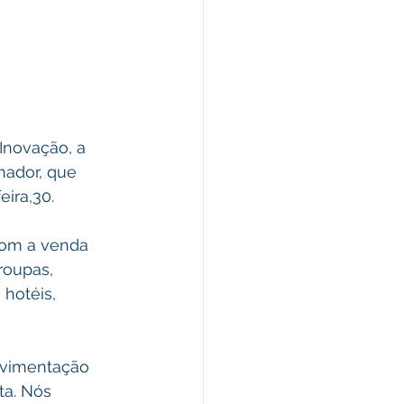
Inovação, a 
hador, que 
eira,30.
com a venda 
roupas, 
hotéis, 
ovimentação 
ta. Nós 