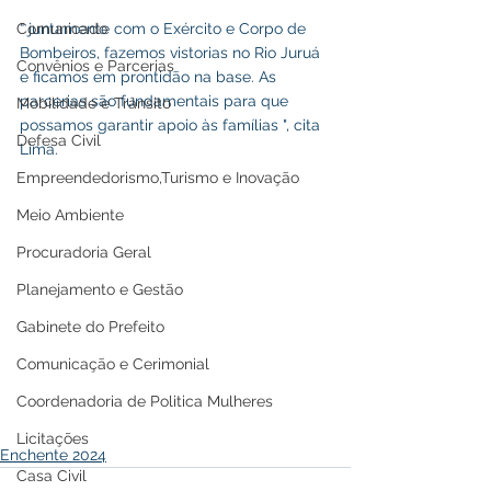
“ juntamente com o Exército e Corpo de 
Comunicado
Bombeiros, fazemos vistorias no Rio Juruá 
Convênios e Parcerias
e ficamos em prontidão na base. As 
parcerias são fundamentais para que 
Mobilidade e Trânsito
possamos garantir apoio às famílias ", cita 
Defesa Civil
Lima.
Empreendedorismo,Turismo e Inovação
Meio Ambiente
Procuradoria Geral
Planejamento e Gestão
Gabinete do Prefeito
Comunicação e Cerimonial
Coordenadoria de Politica Mulheres
Licitações
Enchente 2024
Casa Civil