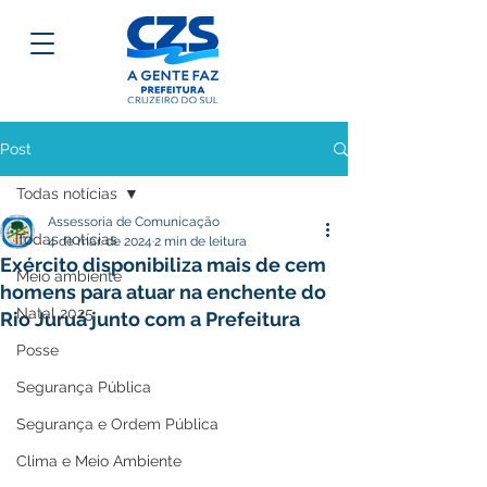
Post
Todas notícias
Assessoria de Comunicação
Todas notícias
4 de mar. de 2024
2 min de leitura
Exército disponibiliza mais de cem
Meio ambiente
homens para atuar na enchente do
Natal 2025
Rio Juruá junto com a Prefeitura
Posse
Segurança Pública
Segurança e Ordem Pública
Clima e Meio Ambiente