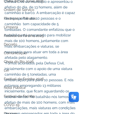
Cheia do Rio Juruá 2025
Defesa Civil do município e apresentou o 
efetivo do dia, de 13 homens, além de 
Ordem de Serviço
caminhão e barco. A embarcação é capaz 
Finanças e Tributos
de transportar até 10 pessoas e o 
caminhão  tem capacidade de 5 
Limpeza
toneladas. O comandante enfatizou que o 
batalhão está preparado para mobilizar 
Festival da Farinha 2025
mais de 100 homens, juntamente com 
Decreto
mais embarcações e viaturas, se 
necessário, para atuar em toda a área 
Comunicação
afetada pelo alagamento.
Cheia do Rio 2026
“Fomos acionados pela Defesa Civil, 
inicialmente com o apoio de uma viatura 
Lei
caminhão de 5 toneladas, uma 
Festival da Farinha 2026
embarcação para para 10 pessoas. E nós 
estamos empregando 13 militares 
Nota Pública
inicialmente, que ficam aguardando os 
Festival da Farinha
acionamentos. No batalhão nós temos o 
efetivo de mais de 100 homens, com mais 
COVD-19
embarcações, mais viaturas em condições 
Dengue
de serem empregados em toda a área do 