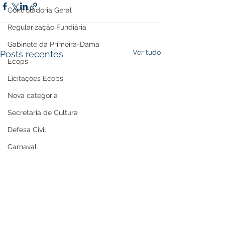
Controladoria Geral
Regularização Fundiária
Gabinete da Primeira-Dama
Ver tudo
Posts recentes
Ecops
Licitações Ecops
Nova categoria
Secretaria de Cultura
Defesa Civil
Carnaval
Enchente 2024
Refis
Nota de Repúdio
Premiação