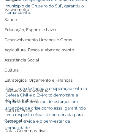
município de Cruzeiro do Sul”, garantiu o 
Vacinômetro
comandante.
Saúde
Educação, Esporte e Lazer
Desenvolvimento Urbanos e Obras
Agricultura, Pesca e Abastecimento
Assistência Social
Cultura
Estratégica, Orçamento e Finanças
José Lima destacou a cooperação entre a 
Institucional e Governo
Defesa Civil e o Exército demonstra a 
Políticas Públicas
importância da união de esforços em 
situações de crise como essa, garantindo 
Nota de Pesar
uma resposta eficaz e coordenada para 
Campanhas
proteger a vida e o bem-estar da 
comunidade.
Datas Comemorativas