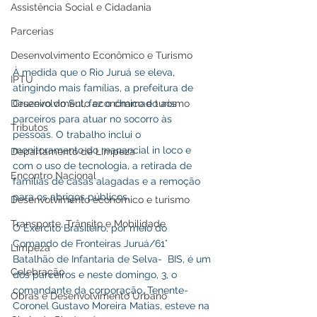
Assistência Social e Cidadania
Parcerias
Desenvolvimento Econômico e Turismo
À medida que o Rio Juruá se eleva, 
IPTU
atingindo mais famílias, a prefeitura de 
Desenvolvimento econômico e turismo
Cruzeiro do Sul, faz o chamado aos 
parceiros para atuar no socorro às 
Tributos
pessoas. O trabalho inclui o 
monitoramento do manancial in loco e 
Departamento de Limpeza
com o uso de tecnologia, a retirada de 
Encontro Nacional
famílias de casas alagadas e a remoção 
para os abrigos públicos.
Desenvolvimento econômico e turismo
Transporte, Trânsito e Mobilidade
O Exército Brasileiro, por meio do 
Comando de Fronteiras Juruá/61° 
Limpeza
Batalhão de Infantaria de Selva-  BIS, é um 
Celebração
dos parceiros e neste domingo, 3, o 
comandante da corporação, Tenente-
Obras e Desenvolvimento Urbano
Coronel Gustavo Moreira Matias, esteve na 