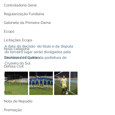
Controladoria Geral
Regularização Fundiária
Gabinete da Primeira-Dama
Ecops
Licitações Ecops
A data da decisão  do título e da disputa 
Nova categoria
do terceiro lugar serão divulgados pela 
Secretaria de Cultura
Diretoria de Esporte da prefeitura de 
Cruzeiro do Sul.
Defesa Civil
Carnaval
Enchente 2024
Refis
Nota de Repúdio
Premiação