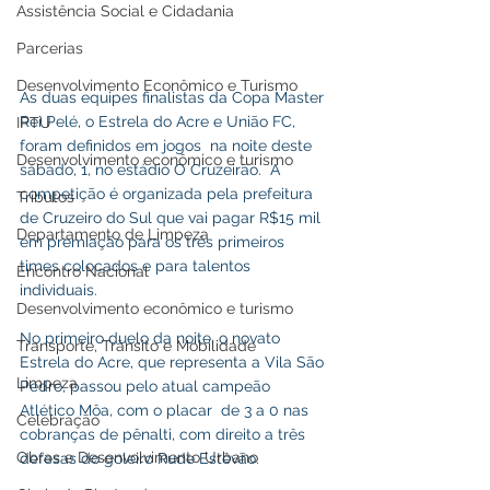
Assistência Social e Cidadania
Parcerias
Desenvolvimento Econômico e Turismo
As duas equipes finalistas da Copa Master 
Rei Pelé, o Estrela do Acre e União FC, 
IPTU
foram definidos em jogos  na noite deste 
Desenvolvimento econômico e turismo
sábado, 1, no estádio O Cruzeirão.  A 
competição é organizada pela prefeitura 
Tributos
de Cruzeiro do Sul que vai pagar R$15 mil 
Departamento de Limpeza
em premiação para os três primeiros 
times colocados e para talentos 
Encontro Nacional
individuais. 
Desenvolvimento econômico e turismo
No primeiro duelo da noite, o novato 
Transporte, Trânsito e Mobilidade
Estrela do Acre, que representa a Vila São 
Limpeza
Pedro, passou pelo atual campeão 
Atlético Môa, com o placar  de 3 a 0 nas 
Celebração
cobranças de pênalti, com direito a três 
Obras e Desenvolvimento Urbano
defesas do goleiro Rude Estêvão. 