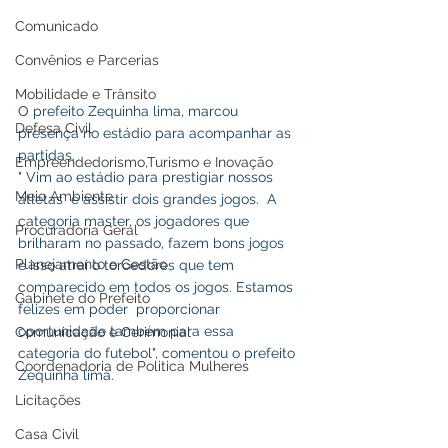
Comunicado
Convênios e Parcerias
Mobilidade e Trânsito
O prefeito Zequinha lima, marcou 
Defesa Civil
presença no estádio para acompanhar as 
partidas. 
Empreendedorismo,Turismo e Inovação
" Vim ao estádio para prestigiar nossos 
Meio Ambiente
atletas  e assistir dois grandes jogos.  A 
categoria master, os jogadores que 
Procuradoria Geral
brilharam no passado, fazem bons jogos  
Planejamento e Gestão
e isso atrai o torcedores que tem 
comparecido em todos os jogos. Estamos 
Gabinete do Prefeito
felizes em poder  proporcionar 
oportunidade também para essa 
Comunicação e Cerimonial
categoria do futebol", comentou o prefeito 
Coordenadoria de Politica Mulheres
Zequinha lima. 
Licitações
Casa Civil