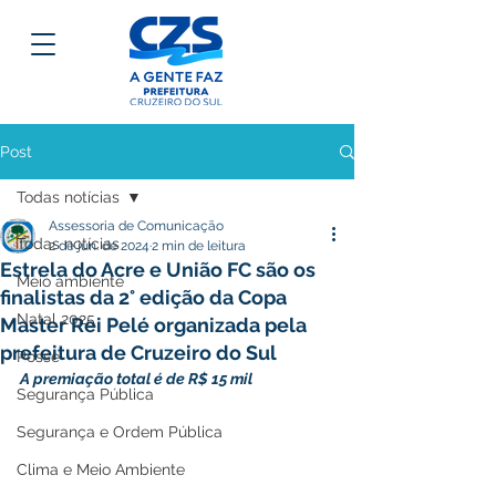
Post
Todas notícias
Assessoria de Comunicação
Todas notícias
2 de jun. de 2024
2 min de leitura
Estrela do Acre e União FC são os
Meio ambiente
finalistas da 2° edição da Copa
Natal 2025
Master Rei Pelé organizada pela
prefeitura de Cruzeiro do Sul
Posse
A premiação total é de R$ 15 mil
Segurança Pública
Segurança e Ordem Pública
Clima e Meio Ambiente