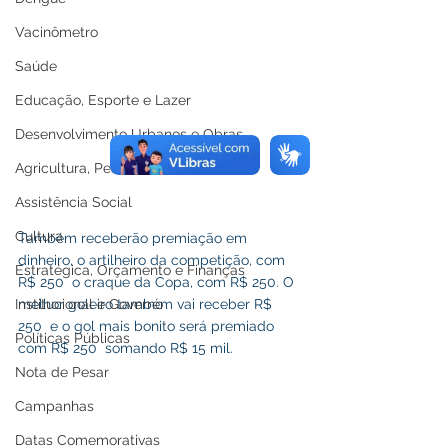
Vacinômetro
Saúde
Educação, Esporte e Lazer
Desenvolvimento Urbanos e Obras
Agricultura, Pesca e Abastecimento
Assistência Social
Cultura
Também receberão premiação em 
dinheiro, o artilheiro da competição, com 
Estratégica, Orçamento e Finanças
R$ 250  o craque da Copa, com R$ 250. O 
melhor goleiro também vai receber R$ 
Institucional e Governo
250  e o gol mais bonito será premiado 
Políticas Públicas
com R$ 250  somando R$ 15 mil. 
Nota de Pesar
Campanhas
Datas Comemorativas