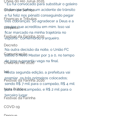
Cheia do Rio Juruá 2025
" Eu fui convocado para substituir o goleiro 
titular que sofreu um acidente de trânsito 
Ordem de Serviço
e fui feliz nos pênalti conseguindo pegar 
Finanças e Tributos
três cobranças. Só agradecer a Deus e a 
equipe que acreditou em mim. Isso vai 
Limpeza
ficar marcado na minha trajetória no 
Festival da Farinha 2025
esporte", comemorou o arqueiro. 
Decreto
Na outra decisão da noite, o União FC 
Comunicação
bateu o Novo Master por 3 a 0, no tempo 
de jogo e garantiu vaga na final. 
Cheia do Rio 2026
Lei
Nesta segunda edição, a prefeitura vai 
premiar  os três primeiros colocados; 
Festival da Farinha 2026
sendo R$ 7 mil para o campeão, R$ 4 mil 
Nota Pública
para o vice-campeão, e R$ 2 mil para o 
terceiro lugar. 
Festival da Farinha
COVD-19
Dengue