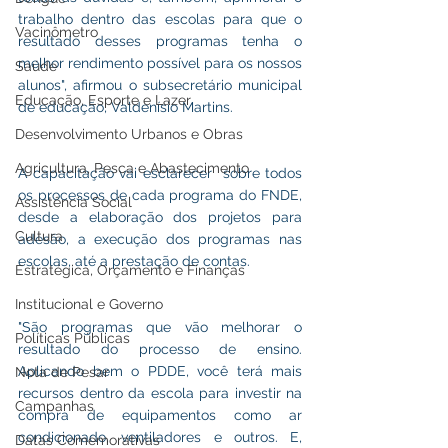
trabalho dentro das escolas para que o 
Vacinômetro
resultado desses programas tenha o 
melhor rendimento possível para os nossos 
Saúde
alunos", afirmou o subsecretário municipal 
Educação, Esporte e Lazer
de educação, Valdenísio Martins.
Desenvolvimento Urbanos e Obras
Agricultura, Pesca e Abastecimento
A capacitação vai esclarecer  sobre todos 
os processos de cada programa do FNDE, 
Assistência Social
desde a elaboração dos projetos para 
Cultura
adesão, a execução dos programas nas 
escolas, até a prestação de contas.
Estratégica, Orçamento e Finanças
Institucional e Governo
"São programas que vão melhorar o 
Políticas Públicas
resultado do processo de ensino. 
Aplicando bem o PDDE, você terá mais 
Nota de Pesar
recursos dentro da escola para investir na 
Campanhas
compra de equipamentos como ar 
condicionado, ventiladores e outros. E, 
Datas Comemorativas