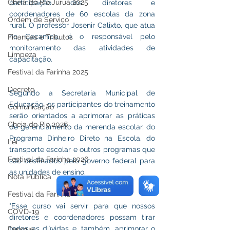
Cheia do Rio Juruá 2025
participação dos diretores e 
coordenadores de 60 escolas da zona 
Ordem de Serviço
rural. O professor Josenir Calixto, que atua 
no Cecampe, é o responsável pelo 
Finanças e Tributos
monitoramento das atividades de 
Limpeza
capacitação.
Festival da Farinha 2025
Decreto
Segundo a Secretaria Municipal de 
Educação, os participantes do treinamento 
Comunicação
serão orientados a aprimorar as práticas 
Cheia do Rio 2026
de gerenciamento da merenda escolar, do 
Programa Dinheiro Direto na Escola, do 
Lei
transporte escolar e outros programas que 
Festival da Farinha 2026
são destinados pelo governo federal para 
as unidades de ensino.
Nota Pública
Festival da Farinha
"Esse curso vai servir para que nossos 
COVD-19
diretores e coordenadores possam tirar 
todas as dúvidas e, também, aprimorar o 
Dengue