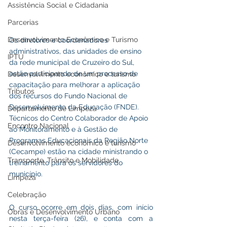
Assistência Social e Cidadania
Parcerias
Desenvolvimento Econômico e Turismo
Os diretores e coordenadores 
administrativos, das unidades de ensino 
IPTU
da rede municipal de Cruzeiro do Sul, 
estão participando de um processo de 
Desenvolvimento econômico e turismo
capacitação para melhorar a aplicação 
Tributos
dos recursos do Fundo Nacional de 
Desenvolvimento da Educação (FNDE). 
Departamento de Limpeza
Técnicos do Centro Colaborador de Apoio 
Encontro Nacional
ao Monitoramento e à Gestão de 
Programas Educacionais da Região Norte 
Desenvolvimento econômico e turismo
(Cecampe) estão na cidade ministrando o 
Transporte, Trânsito e Mobilidade
treinamento para os servidores do 
município.
Limpeza
Celebração
O curso ocorre em dois dias, com início 
Obras e Desenvolvimento Urbano
nesta terça-feira (26), e conta com a 