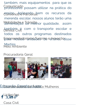
também, mais equipamentos  para que os 
Comunicado
professores possam utilizar na prática do 
ensino. Aplicando bem os recursos da 
Convênios e Parcerias
merenda escolar, nossos alunos terão uma 
Mobilidade e Trânsito
alimentação de melhor qualidade,  assim 
também é com o transporte escolar e 
Defesa Civil
todos os outros programas destinados 
Empreendedorismo,Turismo e Inovação
para nossas unidades de ensino", disse 
Martins.
Meio Ambiente
Procuradoria Geral
Planejamento e Gestão
Gabinete do Prefeito
Comunicação e Cerimonial
Educação, Esporte e Lazer
Coordenadoria de Politica Mulheres
Licitações
Casa Civil