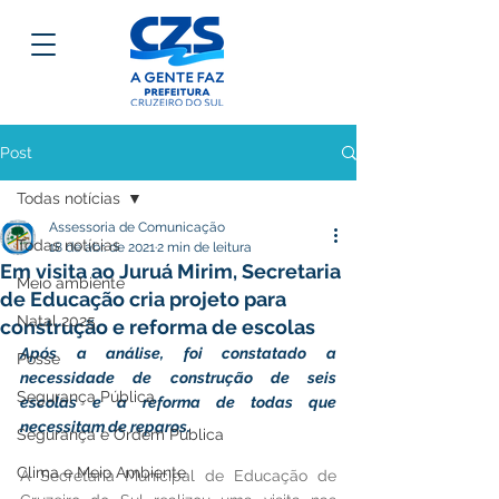
Post
Todas notícias
Assessoria de Comunicação
Todas notícias
18 de abr. de 2021
2 min de leitura
Em visita ao Juruá Mirim, Secretaria
Meio ambiente
de Educação cria projeto para
Natal 2025
construção e reforma de escolas
Após a análise, foi constatado a 
Posse
necessidade de construção de seis 
Segurança Pública
escolas e a reforma de todas que 
necessitam de reparos.
Segurança e Ordem Pública
Clima e Meio Ambiente
A Secretaria Municipal de Educação de 