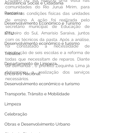
Cruzeiro do Sul realizou uma visita nas 
Assistência Social e Cidadania
comunidades do Rio Juruá Mirim, para 
Parcerias
avaliar as condições físicas das unidades 
de ensino. A ação foi realizada pelo 
Desenvolvimento Econômico e Turismo
secretário municipal de Educação de 
Cruzeiro do Sul, Amarisio Saraiva, juntos 
IPTU
com os técnicos da pasta. Após a análise, 
Desenvolvimento econômico e turismo
foi constatado a necessidade de 
construção de seis escolas e a reforma de 
Tributos
todas que necessitam de reparos. Diante 
Departamento de Limpeza
da demanda , o prefeito Zequinha Lima já 
determinou a realização dos serviços 
Encontro Nacional
necessários.
Desenvolvimento econômico e turismo
Transporte, Trânsito e Mobilidade
Limpeza
Celebração
Obras e Desenvolvimento Urbano