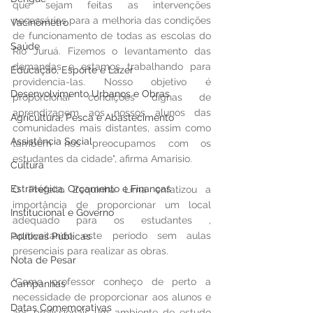
que sejam feitas as intervenções 
necessárias para a melhoria das condições 
Vacinômetro
de funcionamento de todas as escolas do 
Saúde
Rio Juruá. Fizemos o levantamento das 
demandas e estamos trabalhando para 
Educação, Esporte e Lazer
providencia-las. Nosso objetivo é 
Desenvolvimento Urbanos e Obras
proporcionar condições dignas de 
aprendizagem aos nossos alunos das 
Agricultura, Pesca e Abastecimento
comunidades mais distantes, assim como 
Assistência Social
também nos preocupamos com os 
estudantes da cidade", afirma Amarisio.
Cultura
Estratégica, Orçamento e Finanças
O Prefeito Zequinha Lima enfatizou a 
importância de proporcionar um local 
Institucional e Governo
adequado para os estudantes , 
aproveitando este período sem aulas 
Políticas Públicas
presenciais para realizar as obras.
Nota de Pesar
“Como professor conheço de perto a 
Campanhas
necessidade de proporcionar aos alunos e 
Datas Comemorativas
aos profissionais um ambiente de estudo 