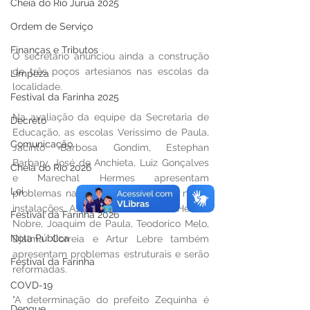
Cheia do Rio Juruá 2025
Ordem de Serviço
Finanças e Tributos
O secretário anunciou ainda a construção 
de três poços artesianos nas escolas da 
Limpeza
localidade.
Festival da Farinha 2025
Na avaliação da equipe da Secretaria de 
Decreto
Educação, as escolas Verissimo de Paula, 
Comunicação
Jacinto Barbosa Gondim, Estephan 
Barbary, José de Anchieta, Luiz Gonçalves 
Cheia do Rio 2026
e Marechal Hermes apresentam 
Lei
problemas na estrutura e ganharão novas 
instalações. As unidades de ensino Helena 
Festival da Farinha 2026
Nobre, Joaquim de Paula, Teodorico Melo, 
Nota Pública
Djalma Correia e Artur Lebre também 
apresentam problemas estruturais e serão 
Festival da Farinha
reformadas.
COVD-19
"A determinação do prefeito Zequinha é 
Dengue