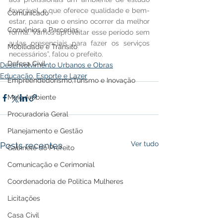
favorável, e que oferece qualidade e bem-
Comunicado
estar, para que o ensino ocorrer da melhor 
Convênios e Parcerias
forma. Vamos aproveitar esse período sem 
aulas presenciais para fazer os serviços 
Mobilidade e Trânsito
necessários”, falou o prefeito.
Defesa Civil
Desenvolvimento Urbanos e Obras
Educação, Esporte e Lazer
Empreendedorismo,Turismo e Inovação
Meio Ambiente
Procuradoria Geral
Planejamento e Gestão
Ver tudo
Posts recentes
Gabinete do Prefeito
Comunicação e Cerimonial
Coordenadoria de Politica Mulheres
Licitações
Casa Civil