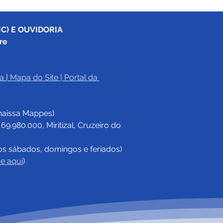
C) E OUVIDORIA
re
a
|
Mapa do Site
 | 
Portal da 
eitura de Cruzeiro do
apoia gravação de
haissa Mappes)
ga-metragem que
aca integração entre
.980.000, Miritizal, Cruzeiro do 
il e Peru
os sábados, domingos e feriados)
ue aqui
)