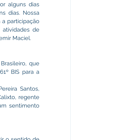
r alguns dias 
s dias. Nossa 
a participação 
atividades de 
emir Maciel.
asileiro, que 
1º BIS para a 
reira Santos, 
lixto, regente 
um sentimento 
r o sentido de 