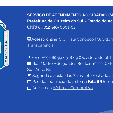
SERVIÇO DE ATENDIMENTO AO CIDADÃO (SI
Prefeitura de Cruzeiro do Sul - Estado do Ac
CNPJ 04.012.548/0001-02
💻Acesso online: 
SIC 
| 
Fale Conosco
 | 
Ouvidori
Transparência
Prefeitura de Cruzeiro do
Pref
Sul encerra pagamentos da
Sul 
📱Fone: +55 (68) 
99213-8219
 (Ouvidora Geral 
T
Lei Aldir Blanc 2026 e
lon
garante investimento de R$
dest
🏢 Rua Madre Adelgundes Becker nº 222, CEP 69
680 mil em projetos
Bras
Sul, Acre, Brasil.
culturais
📅 Segunda a sexta, das 7h às 13h (Fechado a
📧 
Pedidos por meio do sistema 
Fala.BR
 (
cliq
📨 Acesso ao 
Webmail Corporativo