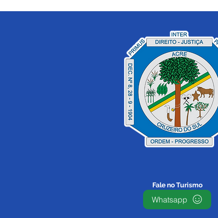
Festival da Farinha de
Cruzeiro do Sul terá mais
de 150 expositores e
participação de artistas
nacionais e locais
Fale no Turismo
Whatsapp