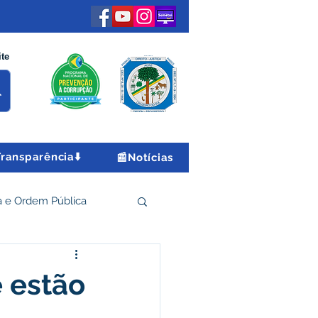
ite
Transparência⬇️
📰Notícias
 e Ordem Pública
 Econômico e Turismo
e estão
Encontro Nacional