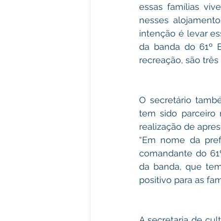
essas famílias viv
nesses alojamento
intenção é levar e
da banda do 61º BI
recreação, são três
O secretário també
tem sido parceiro 
realização de apres
“Em nome da prefe
comandante do 61º 
da banda, que tem
positivo para as fam
A secretaria de cul