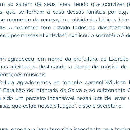
em ao saírem de seus lares, tendo que conviver po
s, que se tornam a casa dessas famílias por algun
sse momento de recreação e atividades lúdicas. Com 
S. A secretaria tem estado todos os dias fazendo 
 equipes nessas atividades”, explicou o secretário Ald
m agradeceu, em nome da prefeitura, ao Exército Br
nas atividades, destinando a banda de música do 6
entações musicais. 
itura agradecemos ao tenente coronel Wildson Pe
Batalhão de Infantaria de Selva e ao subtenente Ca
 sido um parceiro incansável nessa luta de levar 
ílias que estão nessa situação”, disse o secretário. 
tura, esporte e lazer tem sido importante para traduzi