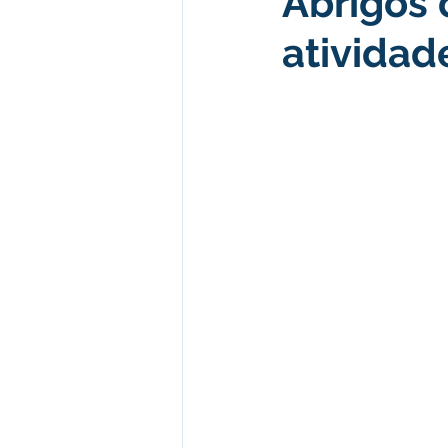
Abrigos 
atividad
Desenvolvimento econômico e 
Obras e Desenvolvimento Urba
Limpeza
Festival da Farinh
Festival da Farinha 2026
No