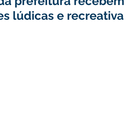
da prefeitura recebem
es lúdicas e recreativa
turismo
Transporte, Trânsito e Mobilidade
Limpeza
no
Cheia do Rio Juruá 2025
Ordem de Serviço
Fina
a 2025
Decreto
Comunicação
Cheia do Rio 2026
ta Pública