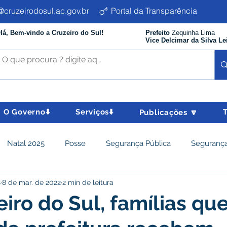
cruzeirodosul.ac.gov.br
Portal da Transparência
lá, Bem-vindo a Cruzeiro do Sul!
Prefeito
Zequinha Lima
Vice Delcimar da Silva Le
O Governo⬇️
Serviços⬇️
Publicações 🔽
Natal 2025
Posse
Segurança Pública
Segurança
8
8 de mar. de 2022
2 min de leitura
istência Social e Cidadania
Parcerias
Desenvolvimento
iro do Sul, famílias qu
nômico e turismo
Tributos
Departamento de Limpeza