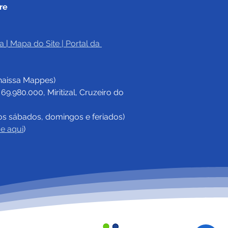
re
a
|
Mapa do Site
 | 
Portal da 
e junho: Dia de Corpus
sti
haissa Mappes)
.980.000, Miritizal, Cruzeiro do 
os sábados, domingos e feriados)
ue aqui
)