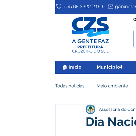
+55 68 3322-2169
gabinete@
O
🏠 Início
Município⬇️
Todas notícias
Meio ambiente
Assessoria de Co
Clima e Meio Ambiente
Ass
Dia Naci
IPTU
Desenvolvimento eco