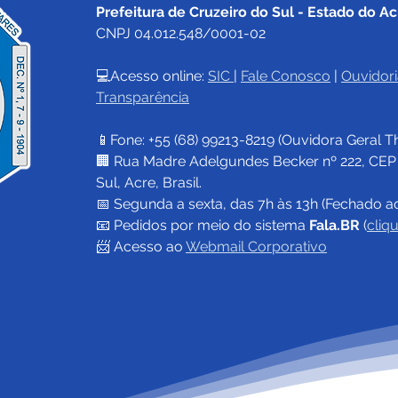
Prefeitura de Cruzeiro do Sul - Estado do Ac
CNPJ 04.012.548/0001-02
💻Acesso online: 
SIC 
| 
Fale Conosco
 | 
Ouvidori
Transparência
Prefeitura de Cruzeiro do
04 d
Sul segue feriado estadual
Chri
📱Fone: +55 (68) 
99213-8219
 (Ouvidora Geral 
T
na próxima segunda feira,
15, e serviços municipais
🏢 Rua Madre Adelgundes Becker nº 222, CEP 69
retornam na terça-feira, 16
Sul, Acre, Brasil.
📅 Segunda a sexta, das 7h às 13h (Fechado a
📧 
Pedidos por meio do sistema 
Fala.BR
 (
cliq
📨 Acesso ao 
Webmail Corporativo