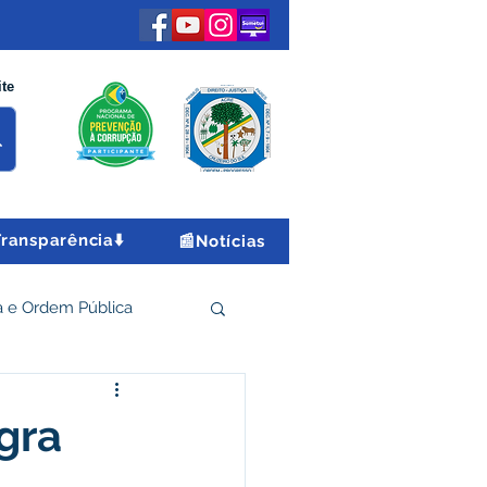
ite
Transparência⬇️
📰Notícias
 e Ordem Pública
 Econômico e Turismo
gra
Encontro Nacional