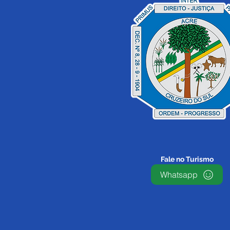
12 de junho: Feliz Dia dos
Namorados!
Fale no Turismo
Whatsapp