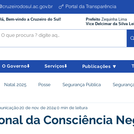
cruzeirodosul.ac.gov.br
Portal da Transparência
lá, Bem-vindo a Cruzeiro do Sul!
Prefeito
Zequinha Lima
Vice Delcimar da Silva Le
O Governo⬇️
Serviços⬇️
Publicações 🔽
Natal 2025
Posse
Segurança Pública
Segurança
municação
20 de nov. de 2024
0 min de leitura
istência Social e Cidadania
Parcerias
Desenvolvimento
onal da Consciência Ne
nômico e turismo
Tributos
Departamento de Limpeza