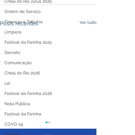
Cheia do Rio Juruá 2025
Ordem de Serviço
Finanças e Tributos
Ver tudo
Posts recentes
Limpeza
Festival da Farinha 2025
Decreto
Comunicação
Cheia do Rio 2026
Lei
Festival da Farinha 2026
Nota Pública
Festival da Farinha
COVD-19
Dengue