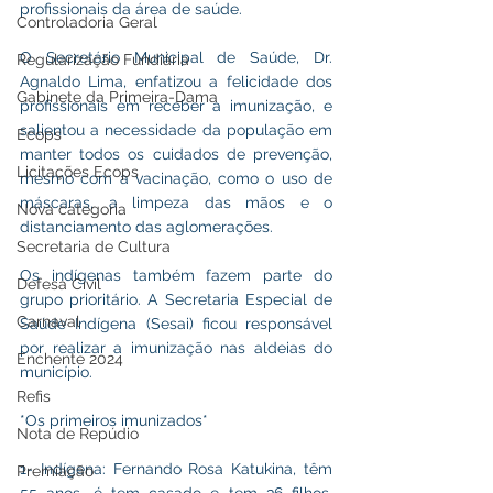
profissionais da área de saúde.
Controladoria Geral
O Secretário Municipal de Saúde, Dr. 
Regularização Fundiária
Agnaldo Lima, enfatizou a felicidade dos 
Gabinete da Primeira-Dama
profissionais em receber a imunização, e 
salientou a necessidade da população em 
Ecops
manter todos os cuidados de prevenção, 
Licitações Ecops
mesmo com a vacinação, como o uso de 
máscaras, a limpeza das mãos e o 
Nova categoria
distanciamento das aglomerações.
Secretaria de Cultura
Os indígenas também fazem parte do 
Defesa Civil
grupo prioritário. A Secretaria Especial de 
Carnaval
Saúde Indígena (Sesai) ficou responsável 
por realizar a imunização nas aldeias do 
Enchente 2024
município.
Refis
*Os primeiros imunizados*
Nota de Repúdio
1- Indígena: Fernando Rosa Katukina, têm 
Premiação