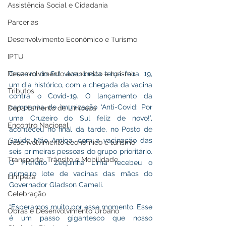
Assistência Social e Cidadania
Parcerias
Desenvolvimento Econômico e Turismo
IPTU
Desenvolvimento econômico e turismo
Cruzeiro do Sul viveu nesta terça-feira, 19, 
um dia histórico, com a chegada da vacina 
Tributos
contra o Covid-19. O lançamento da 
campanha de imunização ‘Anti-Covid: Por 
Departamento de Limpeza
uma Cruzeiro do Sul feliz de novo!’, 
Encontro Nacional
aconteceu no final da tarde, no Posto de 
Saúde Mão Amiga, com a vacinação das 
Desenvolvimento econômico e turismo
seis primeiras pessoas do grupo prioritário. 
Transporte, Trânsito e Mobilidade
O Prefeito Zequinha Lima recebeu o 
primeiro lote de vacinas das mãos do 
Limpeza
Governador Gladson Cameli.
Celebração
“Esperamos muito por esse momento. Esse 
Obras e Desenvolvimento Urbano
é um passo gigantesco que nosso 