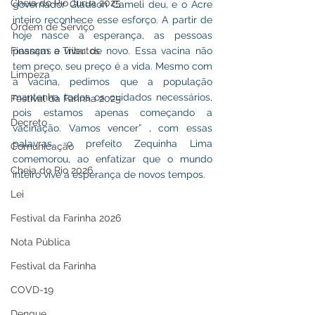
Cheia do Rio Juruá 2025
governador Gladson Cameli deu, e o Acre 
inteiro reconhece esse esforço. A partir de 
Ordem de Serviço
hoje nasce a esperança, as pessoas 
Finanças e Tributos
passam a viver de novo. Essa vacina não 
tem preço, seu preço é a vida. Mesmo com 
Limpeza
a vacina, pedimos que a população 
mantenha todos os cuidados necessários, 
Festival da Farinha 2025
pois estamos apenas começando a 
Decreto
vacinação. Vamos vencer” , com essas 
palavras, o prefeito Zequinha Lima 
Comunicação
comemorou, ao enfatizar que o mundo 
Cheia do Rio 2026
inteiro vive a esperança de novos tempos.
Lei
Festival da Farinha 2026
Nota Pública
Festival da Farinha
COVD-19
Dengue