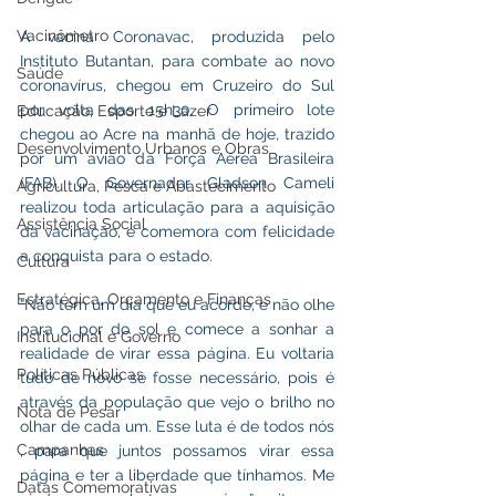
Vacinômetro
A vacina Coronavac, produzida pelo 
Instituto Butantan, para combate ao novo 
Saúde
coronavírus, chegou em Cruzeiro do Sul 
por volta das 15h30. O primeiro lote 
Educação, Esporte e Lazer
chegou ao Acre na manhã de hoje, trazido 
Desenvolvimento Urbanos e Obras
por um avião da Força Aérea Brasileira 
(FAB). O Governador Gladson Cameli 
Agricultura, Pesca e Abastecimento
realizou toda articulação para a aquisição 
Assistência Social
da vacinação, e comemora com felicidade 
a conquista para o estado.
Cultura
Estratégica, Orçamento e Finanças
“Não tem um dia que eu acorde, e não olhe 
para o por do sol e comece a sonhar a 
Institucional e Governo
realidade de virar essa página. Eu voltaria 
Políticas Públicas
tudo de novo se fosse necessário, pois é 
através da população que vejo o brilho no 
Nota de Pesar
olhar de cada um. Esse luta é de todos nós 
Campanhas
, para que juntos possamos virar essa 
página e ter a liberdade que tínhamos. Me 
Datas Comemorativas