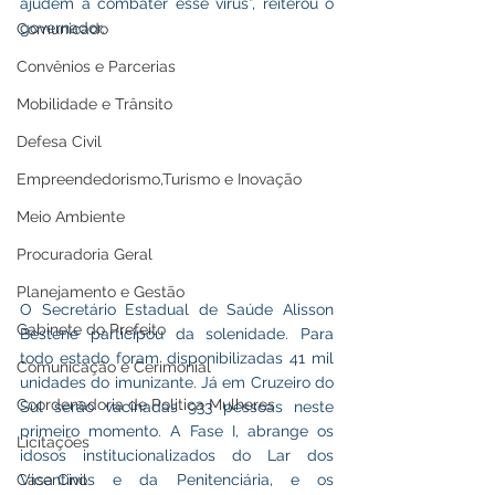
ajudem a combater esse vírus”, reiterou o 
governador.
Comunicado
Convênios e Parcerias
Mobilidade e Trânsito
Defesa Civil
Empreendedorismo,Turismo e Inovação
Meio Ambiente
Procuradoria Geral
Planejamento e Gestão
O Secretário Estadual de Saúde Alisson 
Gabinete do Prefeito
Bestene participou da solenidade. Para 
todo estado foram disponibilizadas 41 mil 
Comunicação e Cerimonial
unidades do imunizante. Já em Cruzeiro do 
Coordenadoria de Politica Mulheres
Sul serão vacinadas 933 pessoas neste 
primeiro momento. A Fase I, abrange os 
Licitações
idosos institucionalizados do Lar dos 
Casa Civil
Vicentinos e da Penitenciária, e os 