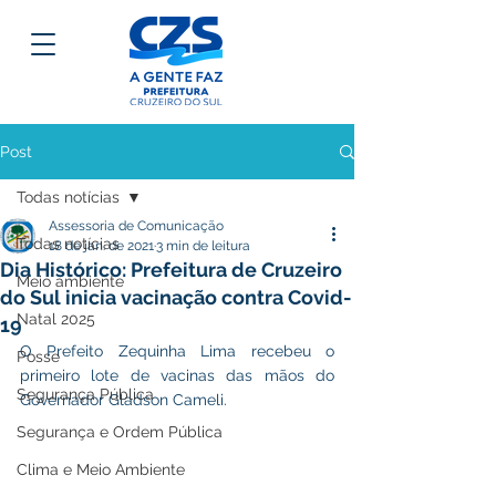
Post
Todas notícias
Assessoria de Comunicação
Todas notícias
18 de jan. de 2021
3 min de leitura
Dia Histórico: Prefeitura de Cruzeiro
Meio ambiente
do Sul inicia vacinação contra Covid-
Natal 2025
19
O Prefeito Zequinha Lima recebeu o 
Posse
primeiro lote de vacinas das mãos do 
Segurança Pública
Governador Gladson Cameli.
Segurança e Ordem Pública
Clima e Meio Ambiente