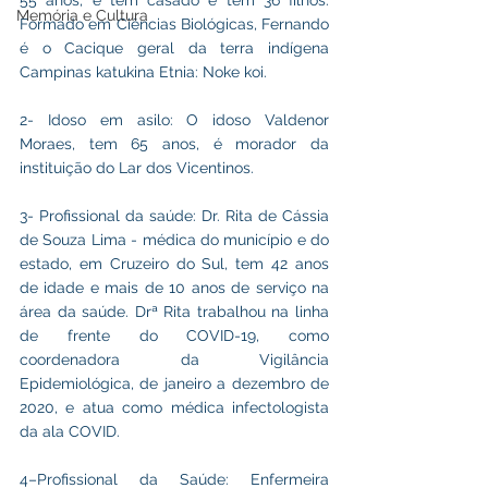
55 anos, é tem casado e tem 36 filhos. 
Memória e Cultura
Formado em Ciências Biológicas, Fernando 
é o Cacique geral da terra indígena 
Campinas katukina Etnia: Noke koi.
2- Idoso em asilo: O idoso Valdenor 
Moraes, tem 65 anos, é morador da 
instituição do Lar dos Vicentinos.
3- Profissional da saúde: Dr. Rita de Cássia 
de Souza Lima - médica do município e do 
estado, em Cruzeiro do Sul, tem 42 anos 
de idade e mais de 10 anos de serviço na 
área da saúde. Drª Rita trabalhou na linha 
de frente do COVID-19, como 
coordenadora da Vigilância 
Epidemiológica, de janeiro a dezembro de 
2020, e atua como médica infectologista 
da ala COVID.
4–Profissional da Saúde: Enfermeira 