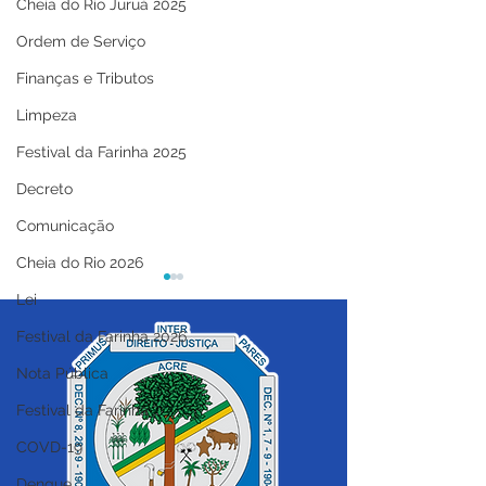
Cheia do Rio Juruá 2025
Ordem de Serviço
Finanças e Tributos
Limpeza
Festival da Farinha 2025
Decreto
Comunicação
Cheia do Rio 2026
Lei
Festival da Farinha 2026
Nota Pública
Festival da Farinha
COVD-19
12 de junho: Feliz Dia
Prefeitura de C
dos Namorados!
do Sul segue f
Dengue