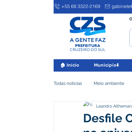
+55 68 3322-2169
gabinete@
O
🏠 Início
Município⬇️
Todas notícias
Meio ambiente
Leandro Altheman
Clima e Meio Ambiente
Ass
Desfile 
IPTU
Desenvolvimento eco