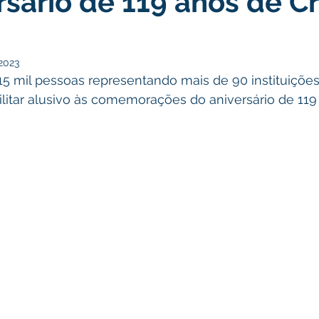
rsário de 119 anos de C
turismo
Transporte, Trânsito e Mobilidade
Limpeza
 2023
 mil pessoas representando mais de 90 instituições
ilitar alusivo às comemorações do aniversário de 119
no
Cheia do Rio Juruá 2025
Ordem de Serviço
Fina
a 2025
Decreto
Comunicação
Cheia do Rio 2026
ta Pública