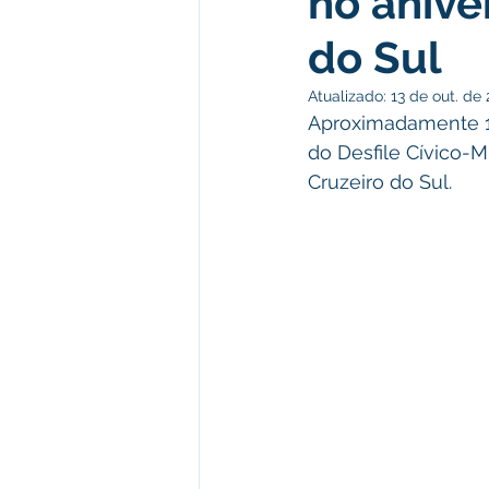
no anive
do Sul
Desenvolvimento econômico e 
Atualizado:
13 de out. de
Aproximadamente 15
do Desfile Cívico-M
Obras e Desenvolvimento Urba
Cruzeiro do Sul.
Limpeza
Festival da Farinh
Festival da Farinha 2026
No