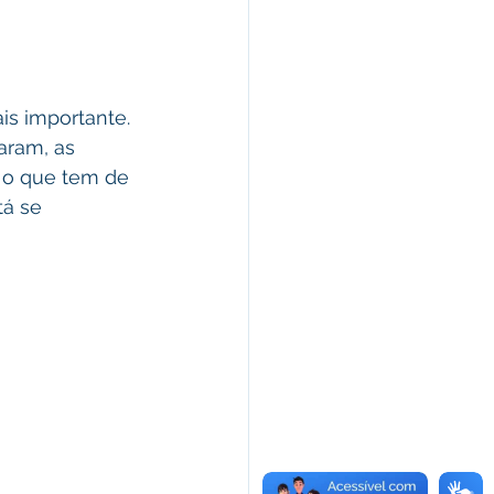
is importante. 
aram, as 
 o que tem de 
tá se 