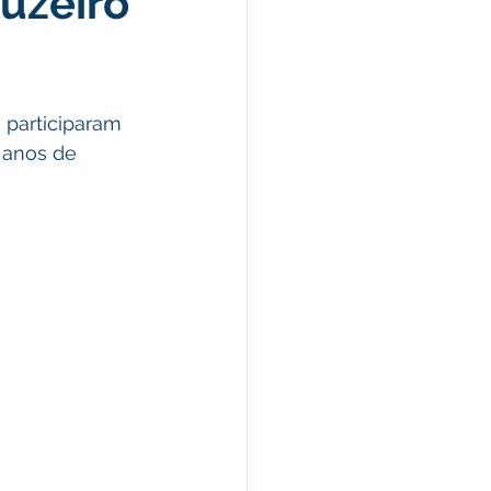
ruzeiro
Celebração
 participaram 
 anos de 
nças e Tributos
Lei