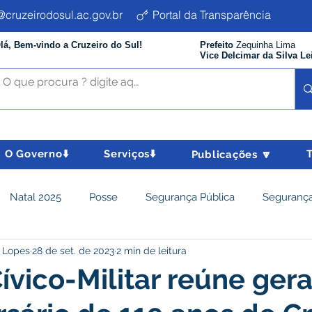
cruzeirodosul.ac.gov.br
Portal da Transparência
lá, Bem-vindo a Cruzeiro do Sul!
Prefeito
Zequinha Lima
Vice Delcimar da Silva Le
O Governo⬇️
Serviços⬇️
Publicações 🔽
Natal 2025
Posse
Segurança Pública
Segurança
 Lopes
28 de set. de 2023
2 min de leitura
istência Social e Cidadania
Parcerias
Desenvolvimento
Cívico-Militar reúne ger
nômico e turismo
Tributos
Departamento de Limpeza