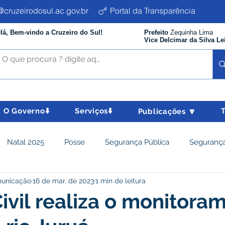
cruzeirodosul.ac.gov.br
Portal da Transparência
lá, Bem-vindo a Cruzeiro do Sul!
Prefeito
Zequinha Lima
Vice Delcimar da Silva Le
O Governo⬇️
Serviços⬇️
Publicações 🔽
Natal 2025
Posse
Segurança Pública
Segurança
municação
16 de mar. de 2023
1 min de leitura
istência Social e Cidadania
Parcerias
Desenvolvimento
ivil realiza o monitora
nômico e turismo
Tributos
Departamento de Limpeza