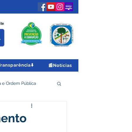
ite
Transparência⬇️
📰Notícias
 e Ordem Pública
 Econômico e Turismo
mento
Encontro Nacional