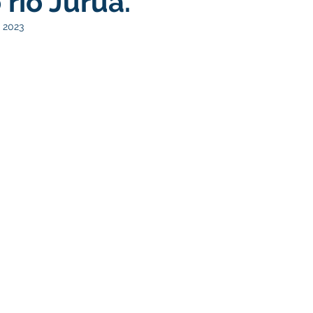
 rio Juruá.
 2023
turismo
Transporte, Trânsito e Mobilidade
Limpeza
no
Cheia do Rio Juruá 2025
Ordem de Serviço
Fina
a 2025
Decreto
Comunicação
Cheia do Rio 2026
ta Pública