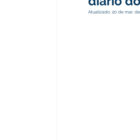
diário do
Atualizado:
20 de mar. de
Desenvolvimento econômico e 
Obras e Desenvolvimento Urba
Limpeza
Festival da Farinh
Festival da Farinha 2026
No