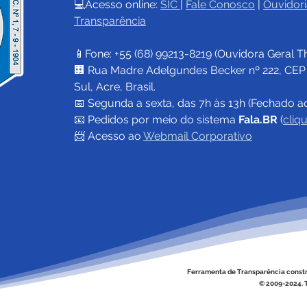
💻Acesso online: 
SIC 
| 
Fale Conosco
 | 
Ouvidori
Transparência
Prefeitura de Cruzeiro do
Pref
Sul mantém duas frentes
Sul 
📱Fone: +55 (68) 
99213-8219
 (Ouvidora Geral 
T
de trabalho na construção
Miri
e revitalização de 313
entr
🏢 Rua Madre Adelgundes Becker nº 222, CEP 69
metros de trapiches
limp
Sul, Acre, Brasil.
famí
📅 Segunda a sexta, das 7h às 13h (Fechado a
📧 
Pedidos por meio do sistema 
Fala.BR
 (
cliq
📨 Acesso ao 
Webmail Corporativo
Ferramenta de Transparência const
© 2009-2024. T