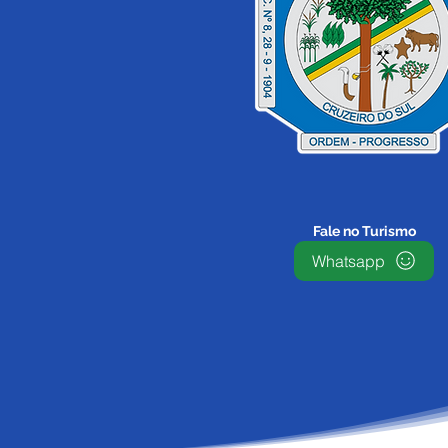
Prefeitura intensifica
reconstrução de trapiches
com duas frentes de
trabalho em Cruzeiro do
Sul
Fale no Turismo
Whatsapp