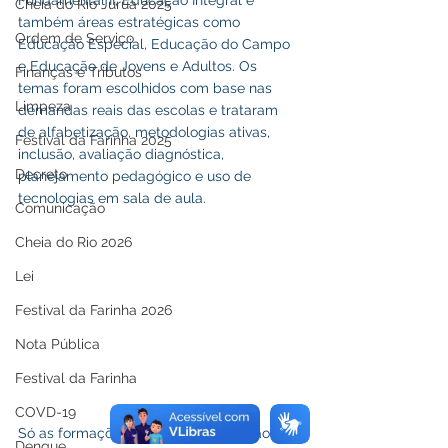
Fundamental II, Educação Integral e 
Cheia do Rio Juruá 2025
também áreas estratégicas como 
Ordem de Serviço
Educação Especial, Educação do Campo 
e Educação de Jovens e Adultos. Os 
Finanças e Tributos
temas foram escolhidos com base nas 
Limpeza
demandas reais das escolas e trataram 
de alfabetização, metodologias ativas, 
Festival da Farinha 2025
inclusão, avaliação diagnóstica, 
Decreto
planejamento pedagógico e uso de 
tecnologias em sala de aula.
Comunicação
Cheia do Rio 2026
Lei
Festival da Farinha 2026
Nota Pública
Festival da Farinha
COVD-19
Só as formações voltadas à Educação 
Dengue