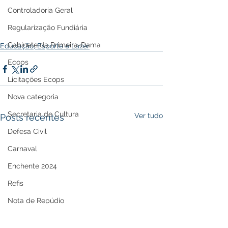
Controladoria Geral
Regularização Fundiária
Gabinete da Primeira-Dama
Educação, Esporte e Lazer
Ecops
Licitações Ecops
Nova categoria
Secretaria de Cultura
Ver tudo
Posts recentes
Defesa Civil
Carnaval
Enchente 2024
Refis
Nota de Repúdio
Premiação