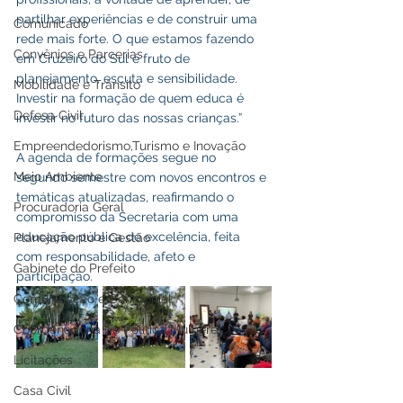
partilhar experiências e de construir uma 
Comunicado
rede mais forte. O que estamos fazendo 
Convênios e Parcerias
em Cruzeiro do Sul é fruto de 
planejamento, escuta e sensibilidade. 
Mobilidade e Trânsito
Investir na formação de quem educa é 
Defesa Civil
investir no futuro das nossas crianças.”
Empreendedorismo,Turismo e Inovação
A agenda de formações segue no 
Meio Ambiente
segundo semestre com novos encontros e 
temáticas atualizadas, reafirmando o 
Procuradoria Geral
compromisso da Secretaria com uma 
educação pública de excelência, feita 
Planejamento e Gestão
com responsabilidade, afeto e 
Gabinete do Prefeito
participação.
Comunicação e Cerimonial
Coordenadoria de Politica Mulheres
Licitações
Casa Civil