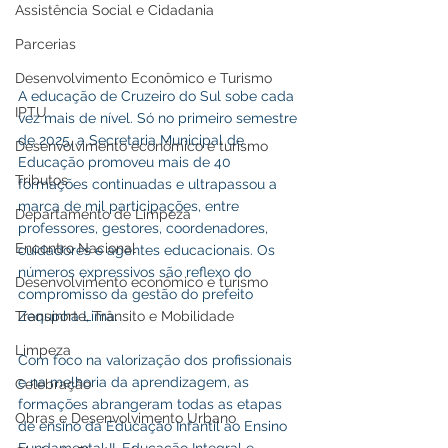
Assistência Social e Cidadania
Parcerias
Desenvolvimento Econômico e Turismo
A educação de Cruzeiro do Sul sobe cada 
IPTU
vez mais de nível. Só no primeiro semestre 
de 2025, a Secretaria Municipal de 
Desenvolvimento econômico e turismo
Educação promoveu mais de 40 
Tributos
formações continuadas e ultrapassou a 
marca de mil participações, entre 
Departamento de Limpeza
professores, gestores, coordenadores, 
Encontro Nacional
cuidadores e agentes educacionais. Os 
números expressivos são reflexo do 
Desenvolvimento econômico e turismo
compromisso da gestão do prefeito 
Transporte, Trânsito e Mobilidade
Zequinha Lima. 
Limpeza
Com foco na valorização dos profissionais 
e na melhoria da aprendizagem, as 
Celebração
formações abrangeram todas as etapas 
Obras e Desenvolvimento Urbano
de ensino da Educação Infantil ao Ensino 