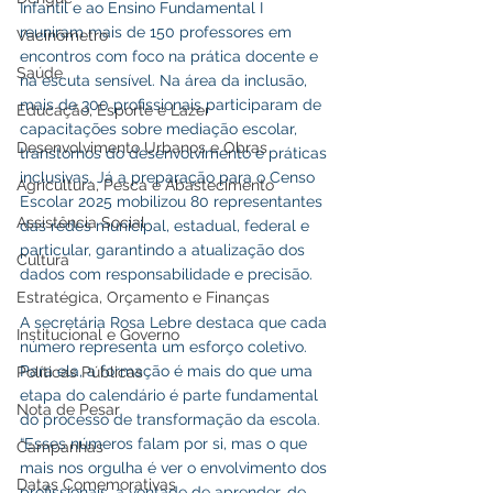
Infantil e ao Ensino Fundamental I 
reuniram mais de 150 professores em 
Vacinômetro
encontros com foco na prática docente e 
Saúde
na escuta sensível. Na área da inclusão, 
mais de 300 profissionais participaram de 
Educação, Esporte e Lazer
capacitações sobre mediação escolar, 
Desenvolvimento Urbanos e Obras
transtornos do desenvolvimento e práticas 
inclusivas. Já a preparação para o Censo 
Agricultura, Pesca e Abastecimento
Escolar 2025 mobilizou 80 representantes 
Assistência Social
das redes municipal, estadual, federal e 
particular, garantindo a atualização dos 
Cultura
dados com responsabilidade e precisão.
Estratégica, Orçamento e Finanças
A secretária Rosa Lebre destaca que cada 
Institucional e Governo
número representa um esforço coletivo. 
Para ela, a formação é mais do que uma 
Políticas Públicas
etapa do calendário é parte fundamental 
Nota de Pesar
do processo de transformação da escola. 
“Esses números falam por si, mas o que 
Campanhas
mais nos orgulha é ver o envolvimento dos 
Datas Comemorativas
profissionais, a vontade de aprender, de 