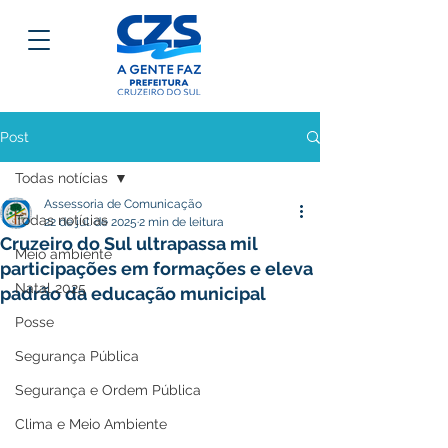
Post
Todas notícias
Assessoria de Comunicação
Todas notícias
22 de jul. de 2025
2 min de leitura
Cruzeiro do Sul ultrapassa mil
Meio ambiente
participações em formações e eleva
Natal 2025
padrão da educação municipal
Posse
Segurança Pública
Segurança e Ordem Pública
Clima e Meio Ambiente