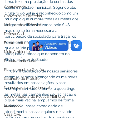
Lima, fez uma prestação de contas das 
Comunicado
ações da gestão municipal. Segundo ela, 
Cruzeiro do Sul já é reconhecido como um 
Convênios e Parcerias
município que cumpre todas as metas dos 
programas disponibilizados pelo SUS, 
Mobilidade e Trânsito
mas que se torna necessária a 
Defesa Civil
participação da sociedade para traçar os 
novos caminhos a serem seguidos para 
Empreendedorismo,Turismo e Inovação
que a saúde possa atender da forma mais 
Meio Ambiente
adequada a todos que dependem do 
Sistema Único de Saúde.
Procuradoria Geral
Planejamento e Gestão
    "Com a dedicação de nossos servidores, 
estamos sempre alcançando os melhores 
Gabinete do Prefeito
resultados em nossas ações. Nosso 
Comunicação e Cerimonial
município tem sido o primeiro que atinge 
as metas nas campanhas de vacinação e 
Coordenadoria de Politica Mulheres
o que mais vacina, ampliamos de forma 
Licitações
substancial nossa capacidade de 
atendimento, nossas equipes de saúde 
Casa Civil
estão sempre presentes de maneira em 