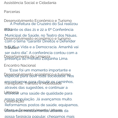
Assistência Social e Cidadania
Parcerias
Desenvolvimento Econômico e Turismo
     A Prefeitura de Cruzeiro do Sul realizou 
durante os dias 21 e 22 a 6ª Conferência 
IPTU
Municipal de Saúde, no Teatro dos Náuas, 
Desenvolvimento econômico e turismo
com o tema “Garantir Direitos e Defender 
o SUS, a Vida e a Democracia. Amanhã vai 
Tributos
ser outro dia”. A conferência contou com a 
Departamento de Limpeza
presença do Prefeito Zequinha Lima.
Encontro Nacional
    “Esse foi um momento importante e 
Desenvolvimento econômico e turismo
especial para ouvir toda sociedade. Nos 
encontramos para discutir os caminhos, 
Transporte, Trânsito e Mobilidade
através das sugestões, e continuar a 
Limpeza
oferecer uma saúde de qualidade para 
nossa população. Já avançamos muito. 
Celebração
Reformamos postos de saúde, equipamos, 
Obras e Desenvolvimento Urbano
ofertamos medicamentos através da 
nossa farmácia popular, chegamos mais 