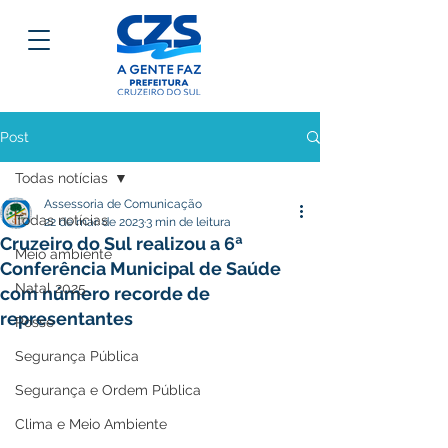
Post
Todas notícias
Assessoria de Comunicação
Todas notícias
22 de mar. de 2023
3 min de leitura
Cruzeiro do Sul realizou a 6ª
Meio ambiente
Conferência Municipal de Saúde
Natal 2025
com número recorde de
representantes
Posse
Segurança Pública
Segurança e Ordem Pública
Clima e Meio Ambiente