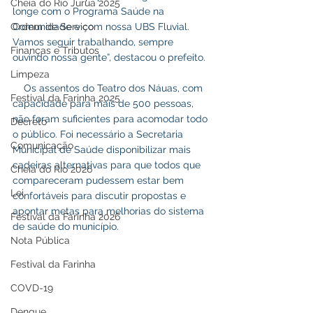
Cheia do Rio Juruá 2025
longe com o Programa Saúde na 
Comunidade e com nossa UBS Fluvial. 
Ordem de Serviço
Vamos seguir trabalhando, sempre 
Finanças e Tributos
ouvindo nossa gente”, destacou o prefeito.
Limpeza
    Os assentos do Teatro dos Náuas, com 
Festival da Farinha 2025
capacidade para mais de 500 pessoas, 
não foram suficientes para acomodar todo 
Decreto
o público. Foi necessário a Secretaria 
Comunicação
Municipal de Saúde disponibilizar mais 
cadeiras alternativas para que todos que 
Cheia do Rio 2026
compareceram pudessem estar bem 
Lei
confortáveis para discutir propostas e 
apontar metas para melhorias do sistema 
Festival da Farinha 2026
de saúde do município.
Nota Pública
Festival da Farinha
COVD-19
Dengue