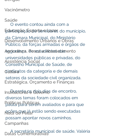
Vacinômetro
Saúde
    O evento contou ainda com a 
Educação, Esporte e Lazer
participação de servidores do município, 
da Câmara Municipal, do Ministério 
Desenvolvimento Urbanos e Obras
Público, da forças armadas e órgãos de 
segurança, de estudantes das 
Agricultura, Pesca e Abastecimento
universidades públicas e privadas, do 
Assistência Social
Conselho Municipal de Saúde, de 
sindicatos da categoria e de demais 
Cultura
setores da sociedade civil organizada.
Estratégica, Orçamento e Finanças
    Durante os dois dias de encontro, 
Institucional e Governo
diversos temas foram colocados em 
Políticas Públicas
pauta para serem avaliados e para que 
ações que já estão sendo executadas 
Nota de Pesar
possam apontar novos caminhos.
Campanhas
    A secretária municipal de saúde, Valéria 
Datas Comemorativas