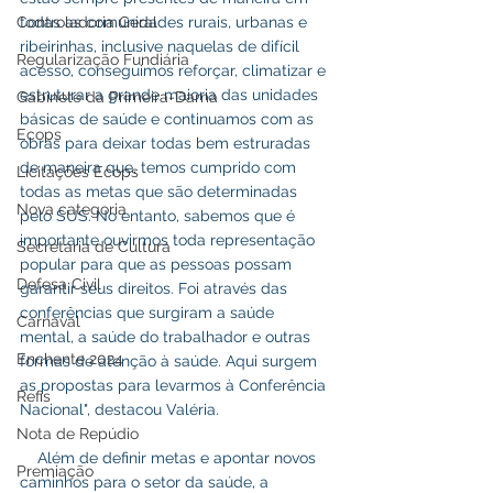
todas as comunidades rurais, urbanas e 
Controladoria Geral
ribeirinhas, inclusive naquelas de difícil 
Regularização Fundiária
acesso, conseguimos reforçar, climatizar e 
estruturar a grande maioria das unidades 
Gabinete da Primeira-Dama
básicas de saúde e continuamos com as 
Ecops
obras para deixar todas bem estruradas 
de maneira que, temos cumprido com 
Licitações Ecops
todas as metas que são determinadas 
Nova categoria
pelo SUS. No entanto, sabemos que é 
importante ouvirmos toda representação 
Secretaria de Cultura
popular para que as pessoas possam 
Defesa Civil
garantir seus direitos. Foi através das 
conferências que surgiram a saúde 
Carnaval
mental, a saúde do trabalhador e outras 
Enchente 2024
formas de atenção à saúde. Aqui surgem 
as propostas para levarmos à Conferência 
Refis
Nacional", destacou Valéria.
Nota de Repúdio
    Além de definir metas e apontar novos 
Premiação
caminhos para o setor da saúde, a 