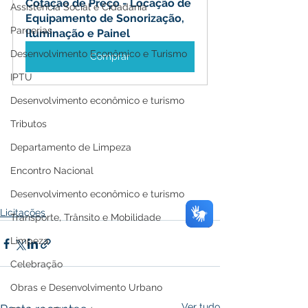
Cotação de Preço - Locação de 
Assistência Social e Cidadania
Equipamento de Sonorização, 
Parcerias
Iluminação e Painel
Desenvolvimento Econômico e Turismo
Comprar
IPTU
Desenvolvimento econômico e turismo
Tributos
Departamento de Limpeza
Encontro Nacional
Desenvolvimento econômico e turismo
Licitações
Transporte, Trânsito e Mobilidade
Limpeza
Celebração
Obras e Desenvolvimento Urbano
Ver tudo