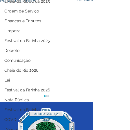
Posts recentes
Cheia do Rio Juruá 2025
Ordem de Serviço
Finanças e Tributos
Limpeza
Festival da Farinha 2025
Decreto
Comunicação
Cheia do Rio 2026
Lei
Festival da Farinha 2026
Nota Pública
Festival da Farinha
COVD-19
Dengue