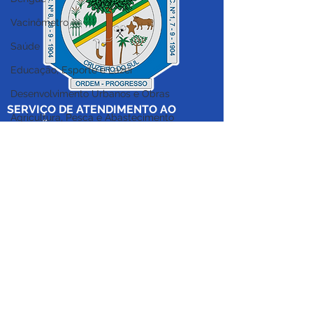
Vacinômetro
PE N°024/2025 - AVISO
PE 017/2025 - 
DE LICITAÇÃO
Licitação
Saúde
Educação, Esporte e Lazer
Desenvolvimento Urbanos e Obras
SERVIÇO DE ATENDIMENTO AO 
Agricultura, Pesca e Abastecimento
CIDADÃO (SIC) E OUVIDORIA
Assistência Social
Prefeitura de Cruzeiro do Sul - Estado 
do Acre
Cultura
CNPJ 04.012.548/0001-02
Estratégica, Orçamento e Finanças
💻Acesso online: 
SIC 
| 
Fale Conosco
 | 
Institucional e Governo
Ouvidoria
|
Mapa do Site
 | 
Portal da 
Políticas Públicas
Transparência
Nota de Pesar
📱Fone: +55 (68) 
99213-8219
 (Ouvidora 
Campanhas
Geral 
Thaissa Mappes)
Datas Comemorativas
🏢 Rua Madre Adelgundes Becker nº 