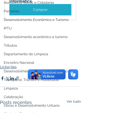
Informática
Assistência Social e Cidadania
Comprar
Parcerias
Desenvolvimento Econômico e Turismo
IPTU
Desenvolvimento econômico e turismo
Tributos
Departamento de Limpeza
Encontro Nacional
Licitações
Desenvolvimento econômico e turismo
Transporte, Trânsito e Mobilidade
Limpeza
Celebração
Ver tudo
Posts recentes
Obras e Desenvolvimento Urbano