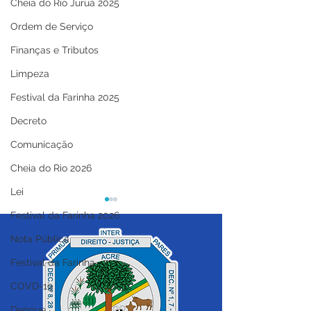
Cheia do Rio Juruá 2025
Ordem de Serviço
Finanças e Tributos
Limpeza
Festival da Farinha 2025
Decreto
Comunicação
Cheia do Rio 2026
Lei
Festival da Farinha 2026
Nota Pública
Festival da Farinha
COVD-19
PE N°024/2025 - AVISO
PE 017/2025 - 
Dengue