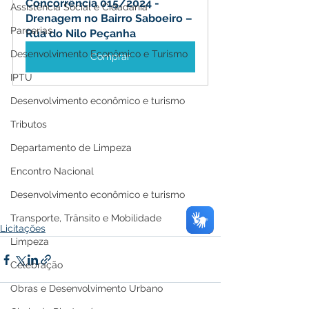
Concorrência 015/2024 - 
Assistência Social e Cidadania
Drenagem no Bairro Saboeiro – 
Parcerias
Rua do Nilo Peçanha
Desenvolvimento Econômico e Turismo
Comprar
IPTU
Desenvolvimento econômico e turismo
Tributos
Departamento de Limpeza
Encontro Nacional
Desenvolvimento econômico e turismo
Transporte, Trânsito e Mobilidade
Licitações
Limpeza
Celebração
Obras e Desenvolvimento Urbano