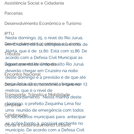
Assistência Social e Cidadania
Parcerias
Desenvolvimento Econômico e Turismo
IPTU
Neste domingo, 25, o nível do Rio Juruá, 
Desenvolvimento econômico e turismo
em Cruzeiro do Sul, ultrapassou a cota de 
Alerta, que é de  11.80. Está com 11.86. De 
Tributos
acordo com a Defesa Civil Municipal as 
Departamento de Limpeza
águas que estão vindo do alto Rio Juruá 
deverão chegar em Cruzeiro na noite 
Encontro Nacional
deste domingo e a previsão é de que até 
terça-feira, 27, o manancial chegue aos 13 
Desenvolvimento econômico e turismo
metros, que é o nível de 
Transporte, Trânsito e Mobilidade
transbordamento.  Nesta manhã deste 
domingo, o prefeito Zequinha Lima fez 
Limpeza
uma  reunião de emergência com todos 
Celebração
os secretários municipais para  antecipar 
as ações frente à  possível enchente no 
Obras e Desenvolvimento Urbano
município. De acordo com a Defesa Civil 