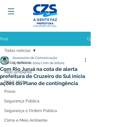
Post
Todas notícias
Assessoria de Comunicação
Todas notícias
25 de fev. de 2024
1 min de leitura
Com Rio Juruá na cota de alerta
Meio ambiente
prefeitura de Cruzeiro do Sul inicia
Natal 2025
ações do Plano de contingência
Posse
Segurança Pública
Segurança e Ordem Pública
Clima e Meio Ambiente