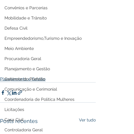
Convênios e Parcerias
Mobilidade e Trânsito
Defesa Civil
Empreendedorismo,Turismo e Inovação
Meio Ambiente
Procuradoria Geral
Planejamento e Gestão
Planejamento e Gestão
Gabinete do Prefeito
Comunicação e Cerimonial
Coordenadoria de Politica Mulheres
Licitações
Casa Civil
Ver tudo
Posts recentes
Controladoria Geral