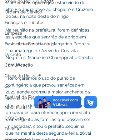
Cheia do Rio Juruá 2025
Municipal as águas que estão vindo do 
alto Rio Juruá deverão chegar em Cruzeiro 
Ordem de Serviço
do Sul na noite deste domingo.
Finanças e Tributos
Na reunião na prefeitura, foram definidas 
Limpeza
as 5 escolas que servirão de abrigo em 
Festival da Farinha 2025
caso de necessidade: Margarida Pedreira, 
Thaumaturgo de Azevedo, Corazita 
Decreto
Negreiros, Marcelino Champgnat e Creche 
Irmã Diana.
Comunicação
Cheia do Rio 2026
" Reforçaremos o uso do plano de 
contingência que provou ser eficaz em 
Lei
2021, aonde ocorreu a maior enchente da 
Festival da Farinha 2026
história de Cruzeiro do Sul, e recebeu 
elogios da defesa civil nacional. Estamos  
Nota Pública
preparados para oferecer apoio imediato 
COVD-19
e abrangente às famílias que possam ser 
impactadas", citou o prefeito Zequinha, 
Dengue
que na manhã desta segunda-feira, 26,vai 
Vacinômetro