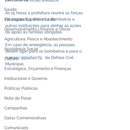
percorrer os locais afetados.
Saúde
As 15 horas a prefeitura reunirá as forças 
Educação, Esporte e Lazer
de segurança, Exército, Bombeiros e 
outras instituições para alinhar as ações 
Desenvolvimento Urbanos e Obras
de apoio às famílias atingidas.
Agricultura, Pesca e Abastecimento
Em caso de emergência, as pessoas 
Assistência Social
devem ligar para os bombeiros e para o 
número 999464079,  da Defesa Civil 
Cultura
Municipal.
Estratégica, Orçamento e Finanças
Institucional e Governo
Políticas Públicas
Nota de Pesar
Campanhas
Datas Comemorativas
Comunicado