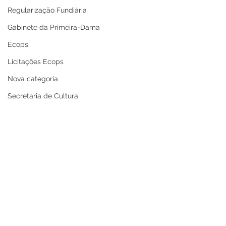
Regularização Fundiária
Gabinete da Primeira-Dama
Ecops
Licitações Ecops
Nova categoria
Secretaria de Cultura
Defesa Civil
Carnaval
Enchente 2024
Refis
Nota de Repúdio
Premiação
Memória e Cultura
Prefeitura de Cruzeiro
Prefeitura de C