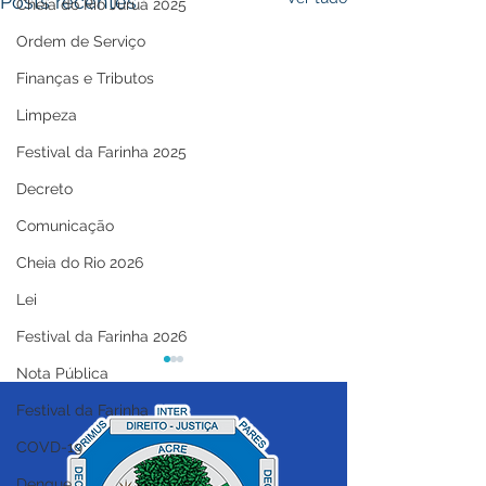
Posts recentes
Cheia do Rio Juruá 2025
Ordem de Serviço
Finanças e Tributos
Limpeza
Festival da Farinha 2025
Decreto
Comunicação
Cheia do Rio 2026
Lei
Festival da Farinha 2026
Nota Pública
Festival da Farinha
COVD-19
Dengue