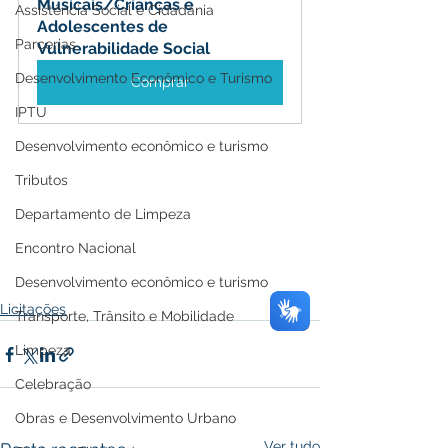
Musicais/Crianças e 
Assistência Social e Cidadania
Adolescentes de 
Parcerias
Vulnerabilidade Social
Desenvolvimento Econômico e Turismo
Comprar
IPTU
Desenvolvimento econômico e turismo
Tributos
Departamento de Limpeza
Encontro Nacional
Desenvolvimento econômico e turismo
Licitações
Transporte, Trânsito e Mobilidade
Limpeza
Celebração
Obras e Desenvolvimento Urbano
Ver tudo