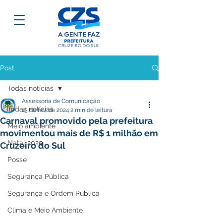
Post
Todas notícias
Assessoria de Comunicação
Todas notícias
15 de fev. de 2024
2 min de leitura
Carnaval promovido pela prefeitura
Meio ambiente
movimentou mais de R$ 1 milhão em
Natal 2025
Cruzeiro do Sul
Posse
Segurança Pública
Segurança e Ordem Pública
Clima e Meio Ambiente