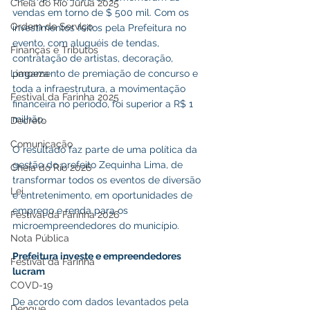
Cheia do Rio Juruá 2025
vendas em torno de $ 500 mil. Com os 
Ordem de Serviço
investimentos feitos pela Prefeitura no 
evento, com aluguéis de tendas, 
Finanças e Tributos
contratação de artistas, decoração, 
Limpeza
pagamento de premiação de concurso e 
toda a infraestrutura, a movimentação 
Festival da Farinha 2025
financeira no período, foi superior a R$ 1 
milhão.
Decreto
Comunicação
O resultado faz parte de uma política da 
gestão do prefeito Zequinha Lima, de 
Cheia do Rio 2026
transformar todos os eventos de diversão 
Lei
e entretenimento, em oportunidades de 
emprego e renda para os 
Festival da Farinha 2026
microempreendedores do município.
Nota Pública
Prefeitura investe e empreendedores 
Festival da Farinha
lucram
COVD-19
De acordo com dados levantados pela 
Dengue