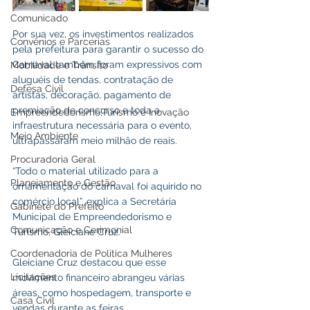
Comunicado
Por sua vez, os investimentos realizados 
Convênios e Parcerias
pela prefeitura para garantir o sucesso do 
Carnaval também foram expressivos com 
Mobilidade e Trânsito
aluguéis de tendas, contratação de 
Defesa Civil
artistas, decoração, pagamento de 
premiação de concurso e toda a 
Empreendedorismo,Turismo e Inovação
infraestrutura necessária para o evento, 
Meio Ambiente
ultrapassaram meio milhão de reais.
Procuradoria Geral
“Todo o material utilizado para a 
Planejamento e Gestão
ornamentação do carnaval foi aquirido no 
comércio local”, explica a Secretária 
Gabinete do Prefeito
Municipal de Empreendedorismo e 
Comunicação e Cerimonial
Turismo, Gleiciane Cruz.
Coordenadoria de Politica Mulheres
Gleiciane Cruz destacou que esse 
Licitações
movimento financeiro abrangeu várias 
áreas, como hospedagem, transporte e 
Casa Civil
vendas durante as feiras.