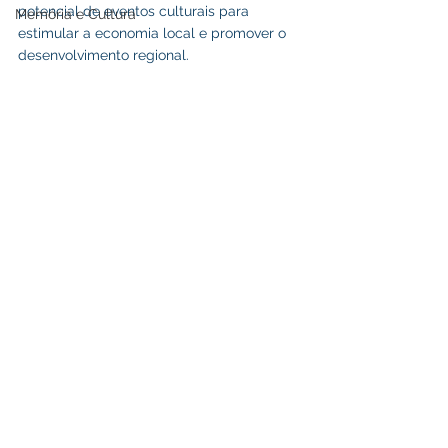
potencial de eventos culturais para 
Memória e Cultura
estimular a economia local e promover o 
desenvolvimento regional.