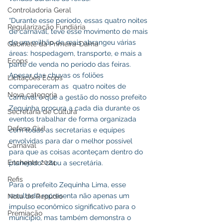
Controladoria Geral
“Durante esse período, essas quatro noites 
Regularização Fundiária
de carnaval, teve esse movimento de mais 
de um milhão de reais abrangeu várias 
Gabinete da Primeira-Dama
áreas: hospedagem, transporte, e mais a 
Ecops
parte de venda no período das feiras. 
Apesar das chuvas os foliões 
Licitações Ecops
compareceram as  quatro noites de 
Nova categoria
carnaval e que a gestão do nosso prefeito 
Zequinha procura a cada dia durante os 
Secretaria de Cultura
eventos trabalhar de forma organizada 
Defesa Civil
com todas as secretarias e equipes 
envolvidas para dar o melhor possível 
Carnaval
para que as coisas aconteçam dentro do 
Enchente 2024
planejado" citou a secretária.
Refis
Para o prefeito Zequinha Lima, esse 
resultado representa não apenas um 
Nota de Repúdio
impulso econômico significativo para o 
Premiação
município, mas também demonstra o 