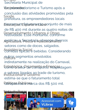
Secretaria Municipal de 
Vacinômetro
Empreendedorismo e Turismo após a 
conclusão das atividades promovidas pela 
Saúde
prefeitura, os empreendedores locais 
tiveram um faturamento conjunto de mais 
Educação, Esporte e Lazer
de R$ 400 mil durante as quatro noites de 
Desenvolvimento Urbanos e Obras
festividade. Esse montante, conforme 
explicou a Secretaria, abrange diversos 
Agricultura, Pesca e Abastecimento
setores como de doces, salgados, 
Assistência Social
comidas típicas e bebidas. Considerando 
outros segmentos envolvidos 
Cultura
indiretamente na realização do Carnaval, 
Estratégica, Orçamento e Finanças
como o setor de transporte, hospedagem 
e setores ligados ao trade de turismo, 
Institucional e Governo
estima-se que o faturamento total  
Políticas Públicas
ultrapassou a marca dos R$ 500 mil.
Nota de Pesar
Campanhas
Datas Comemorativas