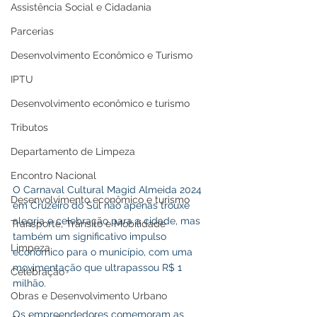
Assistência Social e Cidadania
Parcerias
Desenvolvimento Econômico e Turismo
IPTU
Desenvolvimento econômico e turismo
Tributos
Departamento de Limpeza
Encontro Nacional
O Carnaval Cultural Magid Almeida 2024 
Desenvolvimento econômico e turismo
em Cruzeiro do Sul não apenas trouxe 
alegria e celebração para a cidade, mas 
Transporte, Trânsito e Mobilidade
também um significativo impulso 
Limpeza
econômico para o município, com uma 
movimentação que ultrapassou R$ 1 
Celebração
milhão.
Obras e Desenvolvimento Urbano
Os empreendedores comemoram as 