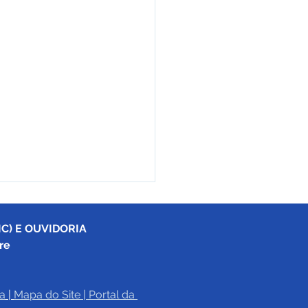
C) E OUVIDORIA
re
a
|
Mapa do Site
 | 
Portal da 