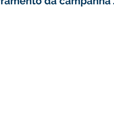
rramento da campanha
turismo
Transporte, Trânsito e Mobilidade
Limpeza
no
Cheia do Rio Juruá 2025
Ordem de Serviço
Fina
a 2025
Decreto
Comunicação
Cheia do Rio 2026
ta Pública