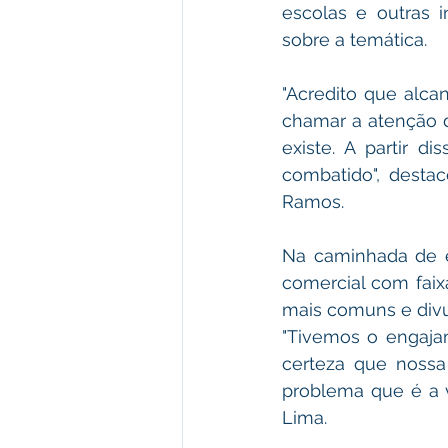
escolas e outras i
sobre a temática.
"Acredito que alca
chamar a atenção d
existe. A partir d
combatido", desta
Ramos.
Na caminhada de en
comercial com faix
mais comuns e divu
"Tivemos o engaja
certeza que nossa
problema que é a v
Lima.