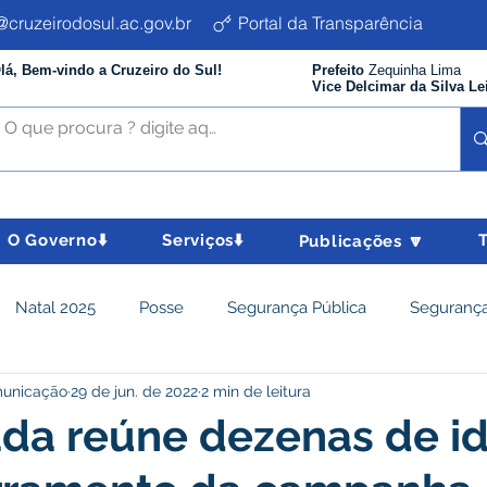
cruzeirodosul.ac.gov.br
Portal da Transparência
lá, Bem-vindo a Cruzeiro do Sul!
Prefeito
Zequinha Lima
Vice Delcimar da Silva Le
O Governo⬇️
Serviços⬇️
Publicações 🔽
Natal 2025
Posse
Segurança Pública
Segurança
municação
29 de jun. de 2022
2 min de leitura
istência Social e Cidadania
Parcerias
Desenvolvimento
da reúne dezenas de i
nômico e turismo
Tributos
Departamento de Limpeza