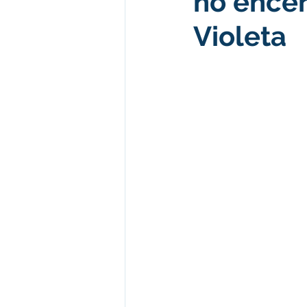
no ence
Violeta
Desenvolvimento econômico e 
Obras e Desenvolvimento Urba
Limpeza
Festival da Farinh
Festival da Farinha 2026
No