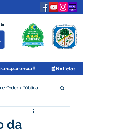
ite
Transparência⬇️
📰Notícias
 e Ordem Pública
 Econômico e Turismo
o da
Encontro Nacional