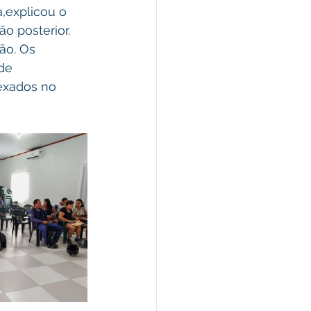
a,explicou o 
 posterior.
ão. Os 
de 
exados no 