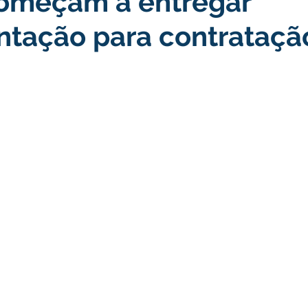
omeçam a entregar
tação para contrataçã
turismo
Transporte, Trânsito e Mobilidade
Limpeza
no
Cheia do Rio Juruá 2025
Ordem de Serviço
Fina
a 2025
Decreto
Comunicação
Cheia do Rio 2026
ta Pública