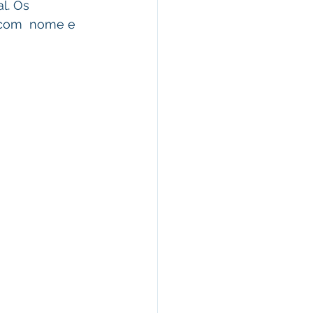
l. Os  
com  nome e 