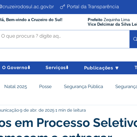
cruzeirodosul.ac.gov.br
Portal da Transparência
lá, Bem-vindo a Cruzeiro do Sul!
Prefeito
Zequinha Lima
Vice Delcimar da Silva Le
O Governo⬇️
Serviços⬇️
Publicações 🔽
Natal 2025
Posse
Segurança Pública
Segurança
municação
9 de abr. de 2025
1 min de leitura
istência Social e Cidadania
Parcerias
Desenvolvimento
os em Processo Seletiv
nômico e turismo
Tributos
Departamento de Limpeza