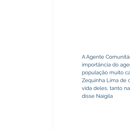
A Agente Comunitár
importância do age
população muito car
Zequinha Lima de co
vida deles, tanto n
disse Naigila