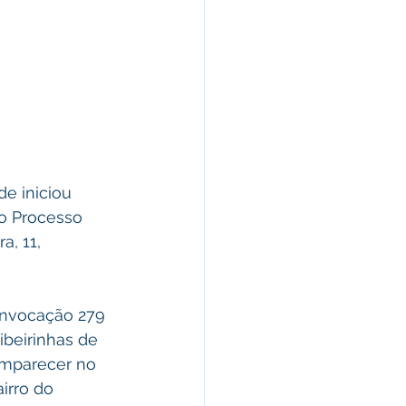
e iniciou 
o Processo 
a, 11, 
onvocação 279 
ibeirinhas de 
omparecer no 
irro do 