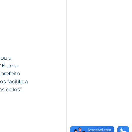
cou a 
 “É uma 
prefeito 
 facilita a 
s deles”, 