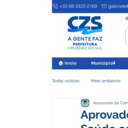
+55 68 3322-2169
gabinete@
O
🏠 Início
Município⬇️
Todas notícias
Meio ambiente
Assessoria de Co
Clima e Meio Ambiente
Ass
Aprovad
IPTU
Desenvolvimento eco