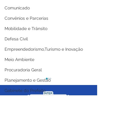
Comunicado
Convênios e Parcerias
Mobilidade e Trânsito
Defesa Civil
Empreendedorismo,Turismo e Inovação
Meio Ambiente
Procuradoria Geral
Planejamento e Gestão
Gabinete do Prefeito
Comunicação e Cerimonial
Coordenadoria de Politica Mulheres
Licitações
Prefeitura de Cruzeiro
Prefeitura de C
Casa Civil
do Sul abre fase rural
do Sul inicia