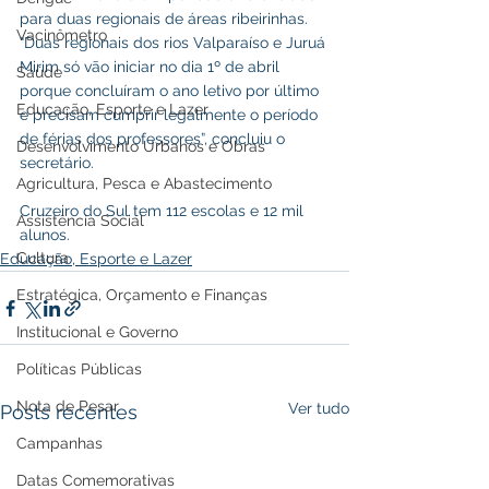
para duas regionais de áreas ribeirinhas. 
Vacinômetro
“Duas regionais dos rios Valparaíso e Juruá 
Mirim só vão iniciar no dia 1º de abril 
Saúde
porque concluíram o ano letivo por último 
Educação, Esporte e Lazer
e precisam cumprir legalmente o período 
de férias dos professores”, concluiu o 
Desenvolvimento Urbanos e Obras
secretário.
Agricultura, Pesca e Abastecimento
Cruzeiro do Sul tem 112 escolas e 12 mil 
Assistência Social
alunos.
Cultura
Educação, Esporte e Lazer
Estratégica, Orçamento e Finanças
Institucional e Governo
Políticas Públicas
Nota de Pesar
Ver tudo
Posts recentes
Campanhas
Datas Comemorativas