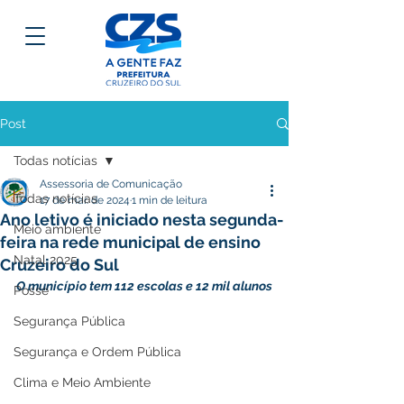
Post
Todas notícias
Assessoria de Comunicação
Todas notícias
17 de mar. de 2024
1 min de leitura
Ano letivo é iniciado nesta segunda-
Meio ambiente
feira na rede municipal de ensino
Natal 2025
Cruzeiro do Sul
O município tem 112 escolas e 12 mil alunos
Posse
Segurança Pública
Segurança e Ordem Pública
Clima e Meio Ambiente