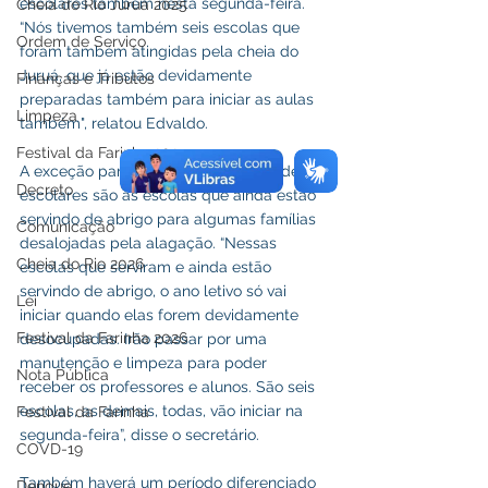
escolares também nesta segunda-feira. 
Cheia do Rio Juruá 2025
“Nós tivemos também seis escolas que 
Ordem de Serviço
foram também atingidas pela cheia do 
Juruá, que já estão devidamente 
Finanças e Tributos
preparadas também para iniciar as aulas 
Limpeza
também", relatou Edvaldo.
Festival da Farinha 2025
A exceção para o retorno das atividades 
Decreto
escolares são as escolas que ainda estão 
servindo de abrigo para algumas famílias 
Comunicação
desalojadas pela alagação. “Nessas 
Cheia do Rio 2026
escolas que serviram e ainda estão 
servindo de abrigo, o ano letivo só vai 
Lei
iniciar quando elas forem devidamente 
Festival da Farinha 2026
desocupadas. Irão passar por uma 
manutenção e limpeza para poder 
Nota Pública
receber os professores e alunos. São seis 
escolas, as demais, todas, vão iniciar na 
Festival da Farinha
segunda-feira”, disse o secretário.
COVD-19
Também haverá um período diferenciado 
Dengue