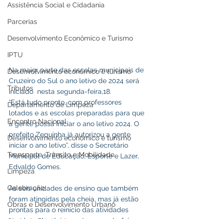
Assistência Social e Cidadania
Parcerias
Desenvolvimento Econômico e Turismo
IPTU
Na maior parte das escolas municipais de 
Desenvolvimento econômico e turismo
Cruzeiro do Sul o ano letivo de 2024 será 
Tributos
iniciado  nesta segunda-feira,18.
“Está tudo pronto, com professores 
Departamento de Limpeza
lotados e as escolas preparadas para que 
Encontro Nacional
a gente possa iniciar o ano letivo 2024. O 
prefeito Zequinha já autorizou a gente 
Desenvolvimento econômico e turismo
iniciar o ano letivo”, disse o Secretário 
Transporte, Trânsito e Mobilidade
Municipal de Educação, Esporte e Lazer, 
Edvaldo Gomes.
Limpeza
Celebração
As seis unidades de ensino que também 
foram atingidas pela cheia, mas já estão 
Obras e Desenvolvimento Urbano
prontas para o reinício das atividades 