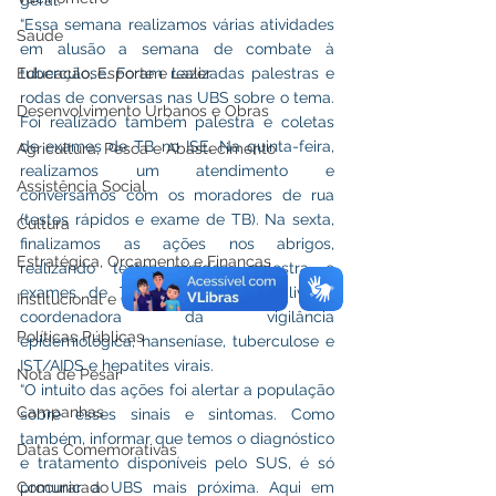
geral. 
“Essa semana realizamos várias atividades 
Saúde
em alusão a semana de combate à 
Educação, Esporte e Lazer
tuberculose. Foram realizadas palestras e 
rodas de conversas nas UBS sobre o tema. 
Desenvolvimento Urbanos e Obras
Foi realizado também palestra e coletas 
de exames de TB no ISE. Na quinta-feira, 
Agricultura, Pesca e Abastecimento
realizamos um atendimento e 
Assistência Social
conversamos com os moradores de rua 
(testes rápidos e exame de TB). Na sexta, 
Cultura
finalizamos as ações nos abrigos, 
Estratégica, Orçamento e Finanças
realizando testes rápidos, palestra e 
exames de TB”, disse Rafaela Oliveira, 
Institucional e Governo
coordenadora da vigilância 
Políticas Públicas
epidemiológica, hanseníase, tuberculose e 
IST/AIDS e hepatites virais.
Nota de Pesar
“O intuito das ações foi alertar a população 
Campanhas
sobre esses sinais e sintomas. Como 
também, informar que temos o diagnóstico 
Datas Comemorativas
e tratamento disponíveis pelo SUS, é só 
Comunicado
procurar a UBS mais próxima. Aqui em 