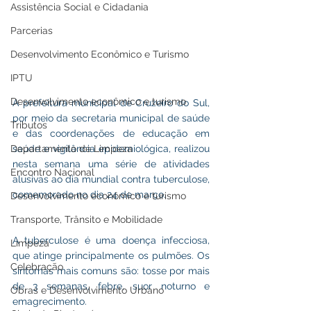
Assistência Social e Cidadania
Parcerias
Desenvolvimento Econômico e Turismo
IPTU
Desenvolvimento econômico e turismo
A prefeitura municipal de Cruzeiro do Sul, 
por meio da secretaria municipal de saúde 
Tributos
e das coordenações de educação em 
Departamento de Limpeza
saúde e vigilância epidemiológica, realizou 
nesta semana uma série de atividades 
Encontro Nacional
alusivas ao dia mundial contra tuberculose, 
comemorado no dia 24 de março.
Desenvolvimento econômico e turismo
Transporte, Trânsito e Mobilidade
A tuberculose é uma doença infecciosa, 
Limpeza
que atinge principalmente os pulmões. Os 
Celebração
sintomas mais comuns são: tosse por mais 
de 3 semanas, febre, suor noturno e 
Obras e Desenvolvimento Urbano
emagrecimento.