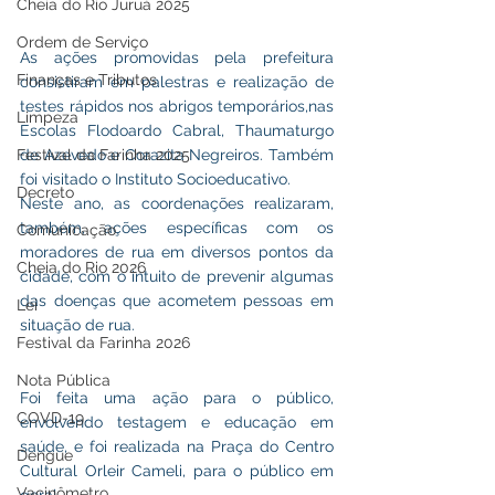
Cheia do Rio Juruá 2025
Ordem de Serviço
As ações promovidas pela prefeitura 
Finanças e Tributos
consistiram em palestras e realização de 
testes rápidos nos abrigos temporários,nas 
Limpeza
Escolas Flodoardo Cabral, Thaumaturgo 
Festival da Farinha 2025
de Azevedo e Corazita Negreiros. Também 
foi visitado o Instituto Socioeducativo. 
Decreto
Neste ano, as coordenações realizaram, 
também, ações específicas com os 
Comunicação
moradores de rua em diversos pontos da 
Cheia do Rio 2026
cidade, com o intuito de prevenir algumas 
das doenças que acometem pessoas em 
Lei
situação de rua.  
Festival da Farinha 2026
Nota Pública
Foi feita uma ação para o público, 
COVD-19
envolvendo testagem e educação em 
saúde, e foi realizada na Praça do Centro 
Dengue
Cultural Orleir Cameli, para o público em 
Vacinômetro