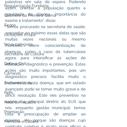
palestras em sala de espera. Podendo 
Regularização Fundiária
assim, orientar a população quanto a 
gravidade da doença, importância do 
Gabinete da Primeira-Dama
exame e tratamento”, disse.
Ecops
“Temos procurado na secretaria de saúde, 
aproveitar ao máximo essas datas que são 
Licitações Ecops
muitas vezes nacionais ou mesmo 
Nova categoria
mundiais, sobre conscientização de 
doenças, como o caso da tuberculose 
Secretaria de Cultura
agora, para intensificar as ações de 
Defesa Civil
educação, diagnóstico e prevenção. Estas 
ações são muito importantes, pois um 
Carnaval
diagnóstico precoce facilita muito o 
Enchente 2024
tratamento desta doença, que em estado 
avançado pode se tornar muito grave e de 
Refis
difícil resolução. Este viés preventivo na 
saúde é a principal diretriz do SUS que 
Nota de Repúdio
nós, enquanto gestão municipal, temos 
Premiação
toda a preocupação de ampliar ao 
máximo, até porque são doenças cujo 
Memória e Cultura
combate coletivo é muito mais eficaz e 