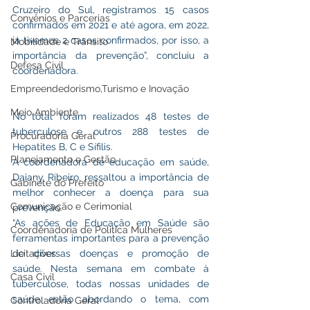
Cruzeiro do Sul, registramos 15 casos 
Convênios e Parcerias
confirmados em 2021 e até agora, em 2022, 
já tivemos 2 casos confirmados, por isso, a 
Mobilidade e Trânsito
importância da prevenção”, concluiu a 
Defesa Civil
coordenadora.  
Empreendedorismo,Turismo e Inovação
Meio Ambiente
No total foram realizados 48 testes de 
tuberculose e outros 288 testes de 
Procuradoria Geral
Hepatites B, C e Sífilis. 
Planejamento e Gestão
A coordenadora de educação em saúde, 
Daiany Ribeiro, ressaltou a importância de 
Gabinete do Prefeito
melhor conhecer a doença para sua 
Comunicação e Cerimonial
prevenção.
“As ações de Educação em Saúde são 
Coordenadoria de Politica Mulheres
ferramentas importantes para a prevenção 
Licitações
de diversas doenças e promoção de 
saúde. Nesta semana em combate à 
Casa Civil
tuberculose, todas nossas unidades de 
saúde estão abordando o tema, com 
Controladoria Geral