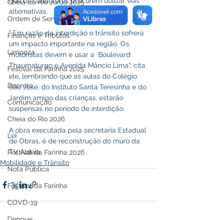
que os condutores procurem utilizar vias 
Cheia do Rio Juruá 2025
alternativas.
Ordem de Serviço
" Em razão da interdição o trânsito sofrerá 
Finanças e Tributos
um impacto importante na região. Os 
Limpeza
motoristas devem e usar a  Boulevard 
Thaumaturgo e Avenida Mâncio Lima", cita 
Festival da Farinha 2025
ele, lembrando que as aulas do Colégio 
Decreto
São José, do Instituto Santa Teresinha e do 
Jardim amigo das crianças, estarão 
Comunicação
suspensas no período de interdição.
Cheia do Rio 2026
A obra executada pela secretaria Estadual 
Lei
de Obras, é de reconstrução do muro da 
TV Aldeia.
Festival da Farinha 2026
Mobilidade e Trânsito
Nota Pública
Festival da Farinha
COVD-19
Dengue