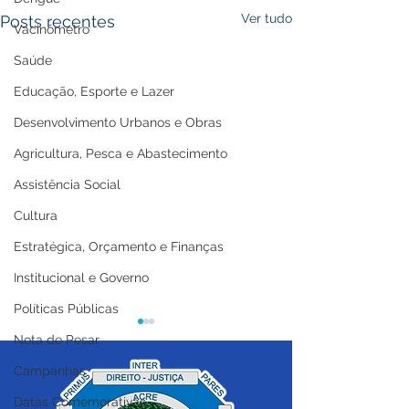
Ver tudo
Posts recentes
Vacinômetro
Saúde
Educação, Esporte e Lazer
Desenvolvimento Urbanos e Obras
Agricultura, Pesca e Abastecimento
Assistência Social
Cultura
Estratégica, Orçamento e Finanças
Institucional e Governo
Políticas Públicas
Nota de Pesar
Campanhas
Datas Comemorativas