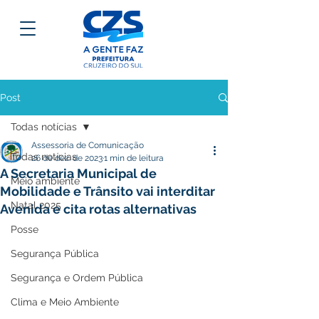
Post
Todas notícias
Assessoria de Comunicação
Todas notícias
26 de dez. de 2023
1 min de leitura
A Secretaria Municipal de
Meio ambiente
Mobilidade e Trânsito vai interditar
Natal 2025
Avenida e cita rotas alternativas
Posse
Segurança Pública
Segurança e Ordem Pública
Clima e Meio Ambiente