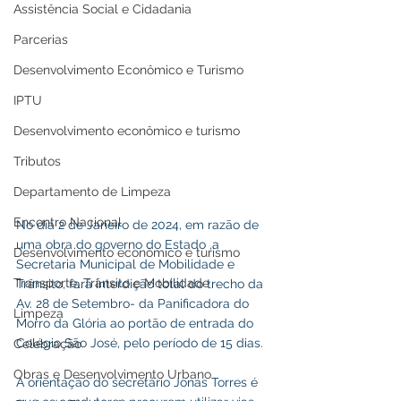
Assistência Social e Cidadania
Parcerias
Desenvolvimento Econômico e Turismo
IPTU
Desenvolvimento econômico e turismo
Tributos
Departamento de Limpeza
Encontro Nacional
No dia 2 de Janeiro de 2024, em razão de 
uma obra do governo do Estado ,a 
Desenvolvimento econômico e turismo
Secretaria Municipal de Mobilidade e 
Transporte, Trânsito e Mobilidade
Trânsito, fará interdição total do trecho da 
Av. 28 de Setembro- da Panificadora do 
Limpeza
Morro da Glória ao portão de entrada do 
Colégio São José, pelo período de 15 dias.
Celebração
Obras e Desenvolvimento Urbano
A orientação do secretário Jonas Torres é 