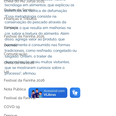
Cheia do Rio Juruá 2025
tecnóloga em alimentos, que explicou os 
Ordem de Serviço
benefícios da técnica de defumação. 
“Essa metodologia consiste na 
Finanças e Tributos
conservação do pescado através da 
Limpeza
fumaça, o que resulta em melhorias na 
cor, sabor e textura do alimento. Além 
Festival da Farinha 2025
disso, agrega valor ao produto, que 
normalmente é consumido nas formas 
Decreto
tradicionais, como resfriado, congelado ou 
Comunicação
salgado. Ontem, o trailer de 
demonstração atraiu muitos visitantes, 
Cheia do Rio 2026
que se mostraram curiosos sobre o 
Lei
processo”, afirmou.
Festival da Farinha 2026
Nota Pública
Festival da Farinha
COVD-19
Dengue