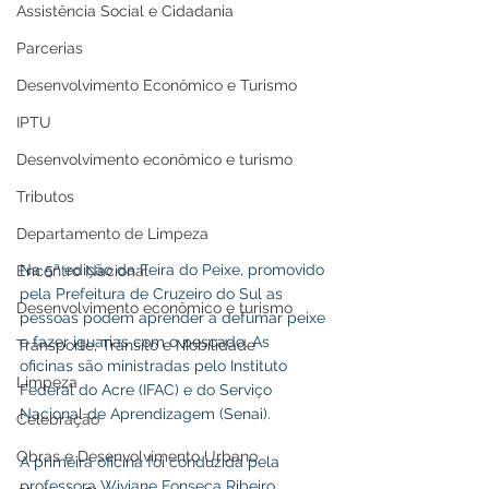
Assistência Social e Cidadania
Parcerias
Desenvolvimento Econômico e Turismo
IPTU
Desenvolvimento econômico e turismo
Tributos
Departamento de Limpeza
Na 5ª edição da Feira do Peixe, promovido 
Encontro Nacional
pela Prefeitura de Cruzeiro do Sul as 
Desenvolvimento econômico e turismo
pessoas podem aprender a defumar peixe 
e fazer iguarias com o pescado. As 
Transporte, Trânsito e Mobilidade
oficinas são ministradas pelo Instituto 
Limpeza
Federal do Acre (IFAC) e do Serviço 
Nacional de Aprendizagem (Senai).
Celebração
Obras e Desenvolvimento Urbano
A primeira oficina foi conduzida pela 
professora Wiviane Fonseca Ribeiro, 