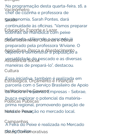
Na programação desta quarta-feira, 16, a 
Vacinômetro
chef de cozinha e professora de 
gastronomia, Sarah Pontes, dará 
Saúde
continuidade às oficinas. “Vamos preparar 
Educação, Esporte e Lazer
bolinhas de mandioca com peixe 
defumado, utilizando o pescado já 
Desenvolvimento Urbanos e Obras
preparado pela professora Wiviane. O 
Agricultura, Pesca e Abastecimento
objetivo é demonstrar à população a 
versatilidade do pescado e as diversas 
Assistência Social
maneiras de prepará-lo”, destacou.
Cultura
Essa iniciativa, também é realizada em 
Estratégica, Orçamento e Finanças
parceria com o Serviço Brasileiro de Apoio 
Institucional e Governo
às Micro e Pequenas Empresas - Sebrae, 
busca explorar o potencial da matéria-
Políticas Públicas
prima regional, promovendo geração de 
Nota de Pesar
renda e inovação no mercado local.
Campanhas
A Feira do Peixe é realizada no Mercado 
do Agricultor. 
Datas Comemorativas