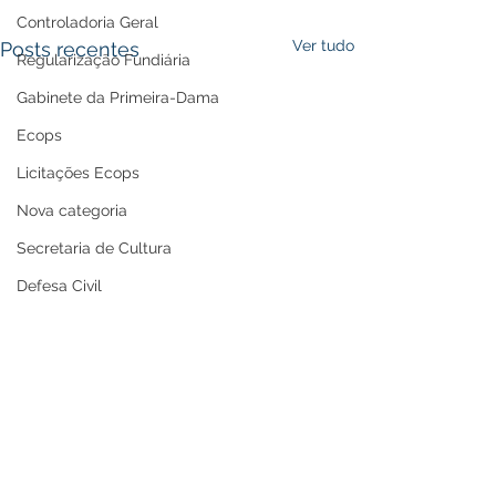
Controladoria Geral
Ver tudo
Posts recentes
Regularização Fundiária
Gabinete da Primeira-Dama
Ecops
Licitações Ecops
Nova categoria
Secretaria de Cultura
Defesa Civil
Carnaval
Enchente 2024
Refis
Nota de Repúdio
Premiação