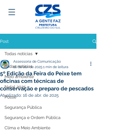
Post
Todas notícias
Assessoria de Comunicação
Todas notícias
16 de abr. de 2025
1 min de leitura
5º Edição da Feira do Peixe tem
Meio ambiente
oficinas com técnicas de
Natal 2025
conservação e preparo de pescados
Atualizado:
16 de abr. de 2025
Posse
Segurança Pública
Segurança e Ordem Pública
Clima e Meio Ambiente