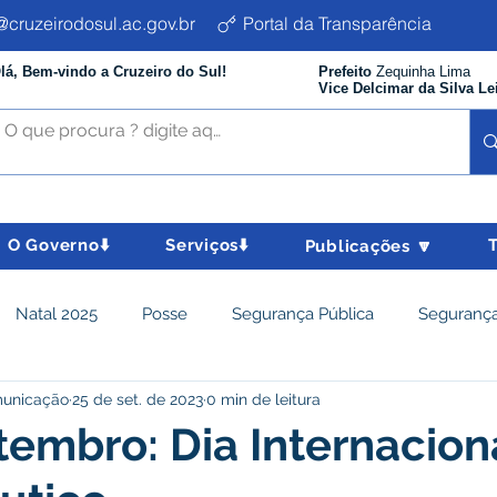
cruzeirodosul.ac.gov.br
Portal da Transparência
lá, Bem-vindo a Cruzeiro do Sul!
Prefeito
Zequinha Lima
Vice Delcimar da Silva Le
O Governo⬇️
Serviços⬇️
Publicações 🔽
Natal 2025
Posse
Segurança Pública
Segurança
municação
25 de set. de 2023
0 min de leitura
istência Social e Cidadania
Parcerias
Desenvolvimento
tembro: Dia Internacion
nômico e turismo
Tributos
Departamento de Limpeza