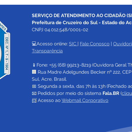
SERVIÇO DE ATENDIMENTO AO CIDADÃO (SI
Prefeitura de Cruzeiro do Sul - Estado do Ac
CNPJ 04.012.548/0001-02
💻Acesso online: 
SIC 
| 
Fale Conosco
 | 
Ouvidori
Transparência
Prefeitura de Cruzeiro do
04 d
Sul segue feriado estadual
Chri
📱Fone: +55 (68) 
99213-8219
 (Ouvidora Geral 
T
na próxima segunda feira,
15, e serviços municipais
🏢 Rua Madre Adelgundes Becker nº 222, CEP 69
retornam na terça-feira, 16
Sul, Acre, Brasil.
📅 Segunda a sexta, das 7h às 13h (Fechado a
📧 
Pedidos por meio do sistema 
Fala.BR
 (
cliq
📨 Acesso ao 
Webmail Corporativo