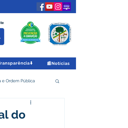
ite
Transparência⬇️
📰Notícias
 e Ordem Pública
 Econômico e Turismo
al do
Encontro Nacional