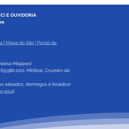
C) E OUVIDORIA
re
a
|
Mapa do Site
 | 
Portal da 
e junho: Dia de Corpus
sti
haissa Mappes)
.980.000, Miritizal, Cruzeiro do 
os sábados, domingos e feriados)
ue aqui
)