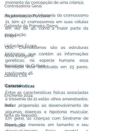
momento da concepção de uma criança.
Controladoria Geral
As pessoas com trissomia do cromossomo 
Regularização Fundiária
21, têm 47 cromossomos em suas células 
Gabinete da Primeira-Dama
em vez de 46, como a maior parte da 
população.
Ecops
Licitações Ecops
Obs.: Cromossomos são as estruturas 
biológicas que contêm as informações 
Nova categoria
genéticas; na espécie humana essa 
Secretaria de Cultura
formação está distribuída em 23 pares, 
totalizando 46.
Defesa Civil
Carnaval
Características
Entre as características físicas associadas 
Enchente 2024
à trissomia do 21 estão: olhos amendoados, 
Refis
maior propensão ao desenvolvimento de 
algumas doenças e hipotonia muscular. 
Nota de Repúdio
Em geral, as crianças com Síndrome de 
Down são menores em tamanho e seu 
Premiação