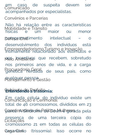
em caso de suspeita devem ser 
Comunicado
acompanhados por especialistas.
Convênios e Parcerias
Não há relação entre as características 
Mobilidade e Trânsito
físicas e um maior ou menor 
comprometimento intelectual – o 
Defesa Civil
desenvolvimento dos indivíduos está 
Empreendedorismo,Turismo e Inovação
intimamente relacionado aos estímulos e 
aos incentivos que recebem, sobretudo 
Meio Ambiente
nos primeiros anos de vida, e a carga 
Procuradoria Geral
genética herdada de seus pais, como 
qualquer pessoa.
Planejamento e Gestão
Gabinete do Prefeito
Entendendo a trissomia:
Em cada célula do indivíduo existe um 
Comunicação e Cerimonial
total de 46 cromossomos, divididos em 23 
Coordenadoria de Politica Mulheres
pares. A Síndrome de Down é gerada pela 
presença de uma terceira cópia do 
Licitações
cromossomo 21 em todas as células do 
Casa Civil
organismo (trissomia). Isso ocorre no 