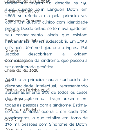
Cheia do Rio Juruá 2025
desde sua origem. Foi descrita há 150 
anos, quando John Langdon Down, em 
Ordem de Serviço
1.866, se referiu a ela pela primeira vez 
Finanças e Tributos
como um quadro clínico com identidade 
própria. Desde então, se tem avançado em 
Limpeza
seu conhecimento, ainda que existam 
Festival da Farinha 2025
mecanismos íntimos a descobrir. Em 1.958, 
o francês Jérôme Lejeune e a inglesa Pat 
Decreto
Jacobs descobriram a origem 
Comunicação
cromossômica da síndrome, que passou a 
ser considerada genética.
Cheia do Rio 2026
A SD é a primeira causa conhecida de 
Lei
discapacidade intelectual, representando 
Festival da Farinha 2026
aproximadamente 25% de todos os casos 
de atraso intelectual, traço presente em 
Nota Pública
todas as pessoas com a síndrome. Estima-
Festival da Farinha
se que no Brasil ocorra 1 em cada 700 
nascimentos, o que totaliza em torno de 
COVD-19
270 mil pessoas com Síndrome de Down; 
Dengue