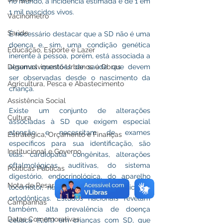
no mundo, a incidência estimada é de 1 em 
1 mil nascidos vivos.
Vacinômetro
Saúde
É necessário destacar que a SD não é uma 
doença e, sim, uma condição genética 
Educação, Esporte e Lazer
inerente à pessoa, porém, está associada a 
Desenvolvimento Urbanos e Obras
algumas questões de saúde que devem 
ser observadas desde o nascimento da 
Agricultura, Pesca e Abastecimento
criança.
Assistência Social
Existe um conjunto de alterações 
Cultura
associadas à SD que exigem especial 
atenção e necessitam de exames 
Estratégica, Orçamento e Finanças
específicos para sua identificação, são 
Institucional e Governo
elas: cardiopatia congênitas, alterações 
oftalmológicas, auditivas, do sistema 
Políticas Públicas
digestório, endocrinológica, do aparelho 
Nota de Pesar
locomotor, neurológicas, hematológicas e 
ortodônticas. Estudos nacionais revelam 
Campanhas
também, alta prevalência de doença 
Datas Comemorativas
celíaca (5,6%) em crianças com SD, que 