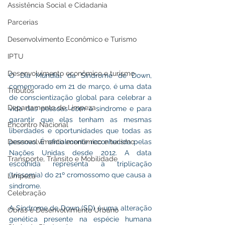
Assistência Social e Cidadania
Parcerias
Desenvolvimento Econômico e Turismo
IPTU
Desenvolvimento econômico e turismo
O Dia Mundial da Síndrome de Down, 
comemorado em 21 de março, é uma data 
Tributos
de conscientização global para celebrar a 
Departamento de Limpeza
vida das pessoas com a síndrome e para 
garantir que elas tenham as mesmas 
Encontro Nacional
liberdades e oportunidades que todas as 
Desenvolvimento econômico e turismo
pessoas. É oficialmente reconhecida pelas 
Nações Unidas desde 2012. A data 
Transporte, Trânsito e Mobilidade
escolhida representa a triplicação 
(trissomia) do 21º cromossomo que causa a 
Limpeza
síndrome.
Celebração
A Síndrome de Down (SD) é uma alteração 
Obras e Desenvolvimento Urbano
genética presente na espécie humana 