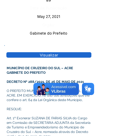
89
Data da Publicação:
May 27, 2021
Órgão:
Gabinete do Prefeito
Visualizar
MUNICÍPIO DE CRUZEIRO DO SUL – ACRE
GABINETE DO PREFEITO
DECRETO Nº 288/2021, DE 26 DE MAIO DE 2021
O PREFEITO MUNICIPAL DE CRUZEIRO DO SUL –
ACRE, EM EXERCÍCIO, no uso das atribuições que lhe
confere o art. 64 da Lei Orgânica deste Município,
RESOLVE:
Art. 1º Exonerar SUZANA DE FARIAS SILVA do Cargo
em Comissão de SECRETÁRIA ADJUNTA da Secretaria
de Turismo e Empreendedorismo do Município de
Cruzeiro do Sul – Acre, nomeada através do Decreto