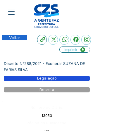
Voltar
Imprimir
Decreto N°288/2021 - Exonerar SUZANA DE
FARIAS SILVA
Legislação
Decreto
Número do Diário:
13053
Página da Publicação: