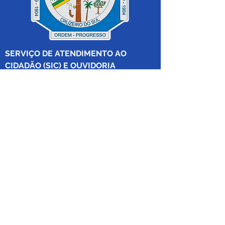
SERVIÇO DE ATENDIMENTO AO 
CIDADÃO (SIC) E OUVIDORIA
Prefeitura de Cruzeiro do Sul - Estado 
do Acre
CNPJ 04.012.548/0001-02
💻Acesso online: 
SIC 
| 
Fale Conosco
 | 
Ouvidoria
|
Mapa do Site
 | 
Portal da 
Transparência
📱Fone: +55 (68) 
99213-8219
 (Ouvidora 
Geral 
Thaissa Mappes)
🏢 Rua Madre Adelgundes Becker nº 
222, CEP 69.980.000, Miritizal, Cruzeiro 
do Sul, Acre, Brasil.